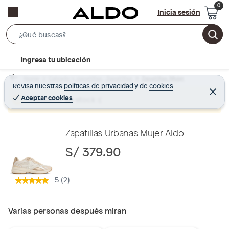
Inicia sesión
S
e
l
Ingresa tu ubicación
a
o
r
Home
Calzado y zapatillas - Zapatillas
Zapatillas Mujer
c
Revisa nuestras
políticas de privacidad
y
de
cookies
c
C
a
e
Aceptar cookies
Producto sin stock :(
h
r
t
r
B
a
i
r
a
o
Zapatillas Urbanas Mujer Aldo
r
n
S/ 379.90
-
i
5 (2)
c
o
n
Varias personas después miran