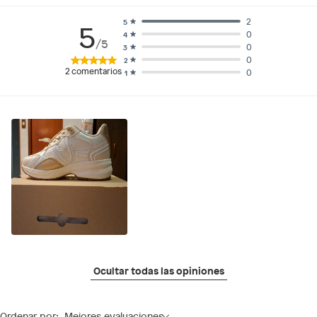
2
5
5
0
4
/5
0
3
0
2
2
comentarios
0
1
Ocultar todas las opiniones
Ordenar por:
Mejores evaluaciones