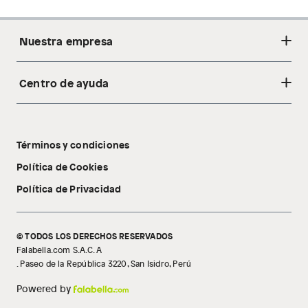
Nuestra empresa
Centro de ayuda
Acerca de nosotros
Sostenibilidad
Cambios y devoluciones
Tiendas
Términos y condiciones
Libro de reclamaciones
Tecnología Pillow Walk
Política de Cookies
Política de Privacidad
© TODOS LOS DERECHOS RESERVADOS
Falabella.com S.A.C. A
. Paseo de la República 3220, San Isidro, Perú
Powered by