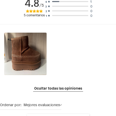
4.8
1
4
/5
0
3
0
2
5
comentarios
0
1
Ocultar todas las opiniones
Ordenar por:
Mejores evaluaciones