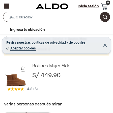
Inicia sesión
S
e
l
Ingresa tu ubicación
a
o
r
Home
Calzado y zapatillas - Zapatos
Zapatos Mujer
c
Revisa nuestras
políticas de privacidad
y
de
cookies
c
C
a
e
Aceptar cookies
Producto sin stock :(
h
r
t
r
B
a
i
r
a
o
Botines Mujer Aldo
r
n
S/ 449.90
-
i
4.8 (5)
c
o
n
Varias personas después miran