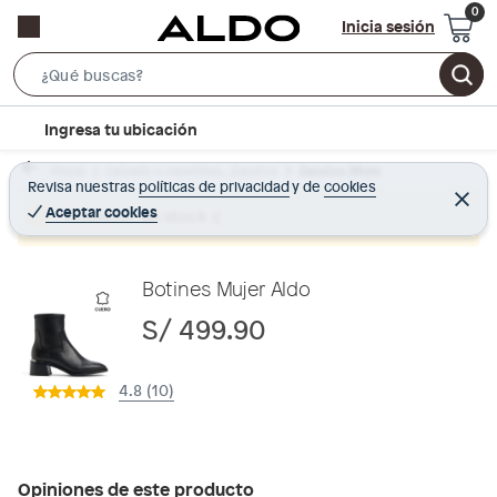
Inicia sesión
S
e
l
Ingresa tu ubicación
a
o
r
Home
Calzado y zapatillas - Zapatos
Zapatos Mujer
c
Revisa nuestras
políticas de privacidad
y
de
cookies
c
C
a
e
Aceptar cookies
Producto sin stock :(
h
r
t
r
B
a
i
r
a
o
Botines Mujer Aldo
r
n
S/ 499.90
-
i
4.8 (10)
c
o
n
Opiniones de este producto