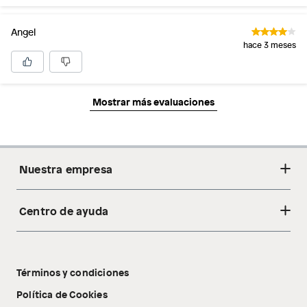
Angel
hace 3 meses
Mostrar más evaluaciones
Nuestra empresa
Centro de ayuda
Acerca de nosotros
Sostenibilidad
Cambios y devoluciones
Tiendas
Términos y condiciones
Libro de reclamaciones
Tecnología Pillow Walk
Política de Cookies