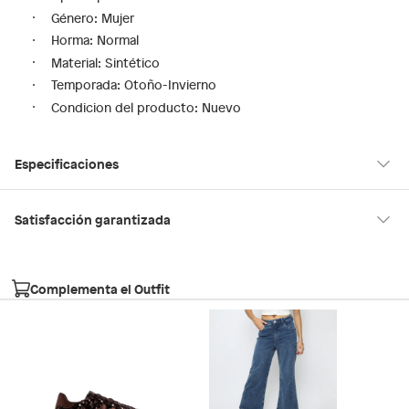
Género: Mujer
Horma: Normal
Material: Sintético
Temporada: Otoño-Invierno
Condicion del producto: Nuevo
Especificaciones
Tipo de ajuste
Cordones
Satisfacción garantizada
30 días desde que los recibes
La mayoría de los productos tienen
para hacer una devolución.
Modelo
FESTIVESNK201
Complementa el Outfit
Sin embargo, tenemos categorías que cuentan con plazos
diferentes, otras con restricciones y algunas que no se pueden
Género
Mujer
devolver ni cambiar. Conoce cuáles son:
Falabella, Tottus y otros vendedores
Productos vendidos por
tienen:
Material
Sintético