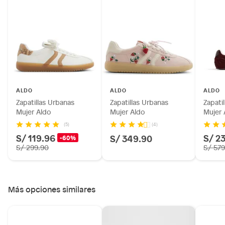
Productos hechos a medida.
Pinturas de color a pedido.
Plantas.
Productos que hayan sido previamente instalados.
Baterías de auto.
Motocicletas y bicicletas motorizadas.
Licores y cigarros electrónicos.
ALDO
ALDO
ALDO
Zapatillas Urbanas
Zapatillas Urbanas
Zapati
Mujer Aldo
Mujer Aldo
Mujer 
(5)
(4)
S/ 119.96
S/ 2
S/ 349.90
-60%
S/ 299.90
S/ 579
Más opciones similares