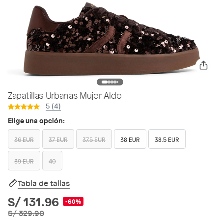
Zapatillas Urbanas Mujer Aldo
5 (4)
Elige una opción:
36 EUR
37 EUR
37.5 EUR
38 EUR
38.5 EUR
39 EUR
40
Tabla de tallas
S/ 131.96
-60%
S/ 329.90