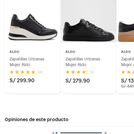
ALDO
ALDO
ALDO
Zapatillas Urbanas
Zapatillas Urbanas
Zapati
Mujer Aldo
Mujer Aldo
Mujer 
(24)
(2)
S/ 299.90
S/ 279.90
S/ 1
S/ 34
Opiniones de este producto
4
5