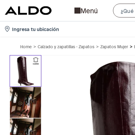
Menú
l
Ingresa tu ubicación
o
c
Home
Calzado y zapatillas - Zapatos
Zapatos Mujer
a
t
i
o
n
-
i
c
o
n