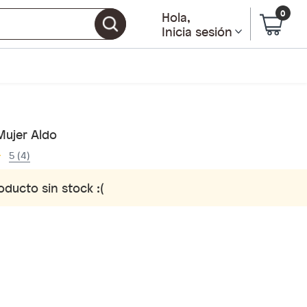
0
Hola
,
Inicia sesión
Mujer Aldo
5 (4)
oducto sin stock :(