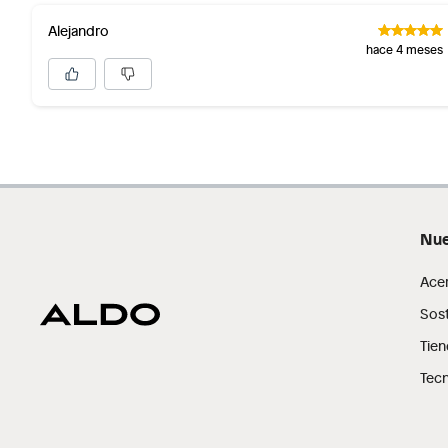
Alimentos, bebidas, fórmulas y leches para bebés.
Alejandro
Productos hechos a medida.
hace 4 meses
Pinturas de color a pedido.
Plantas.
Productos que hayan sido previamente instalados.
Baterías de auto.
Motocicletas y bicicletas motorizadas.
Licores y cigarros electrónicos.
Nue
Ace
Sost
Tien
Tecn