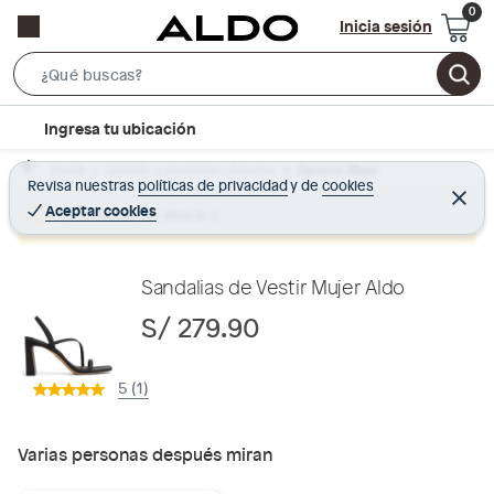
Inicia sesión
S
e
l
Ingresa tu ubicación
a
o
r
Home
Calzado y zapatillas - Zapatos
Zapatos Mujer
c
Revisa nuestras
políticas de privacidad
y
de
cookies
c
C
a
e
Aceptar cookies
Producto sin stock :(
h
r
t
r
B
a
i
r
a
o
Sandalias de Vestir Mujer Aldo
r
n
S/ 279.90
-
i
5 (1)
c
o
n
Varias personas después miran