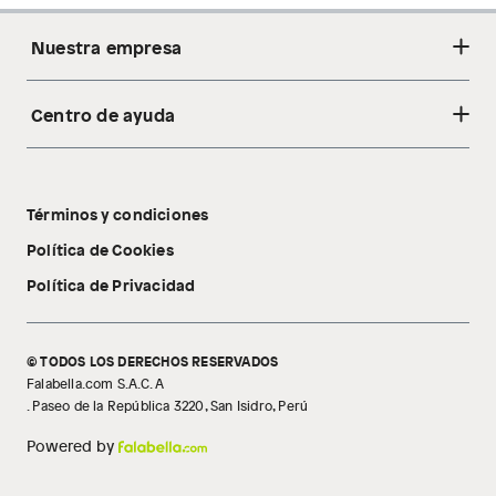
Nuestra empresa
Centro de ayuda
Acerca de nosotros
Sostenibilidad
Cambios y devoluciones
Tiendas
Términos y condiciones
Libro de reclamaciones
Tecnología Pillow Walk
Política de Cookies
Política de Privacidad
© TODOS LOS DERECHOS RESERVADOS
Falabella.com S.A.C. A
. Paseo de la República 3220, San Isidro, Perú
Powered by