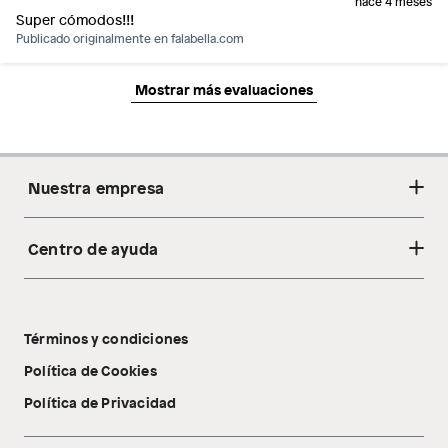
hace 4 meses
Super cómodos!!!
Publicado originalmente en
falabella.com
Mostrar más evaluaciones
Nuestra empresa
Centro de ayuda
Acerca de nosotros
Sostenibilidad
Cambios y devoluciones
Tiendas
Términos y condiciones
Libro de reclamaciones
Tecnología Pillow Walk
Política de Cookies
Política de Privacidad