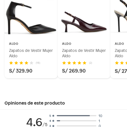
ALDO
ALDO
ALDO
Zapatos de Vestir Mujer
Zapatos de Vestir Mujer
Zapato
Aldo
Aldo
Aldo
(16)
(2)
S/ 329.90
S/ 269.90
S/ 2
Opiniones de este producto
10
5
4.6
1
4
/5
0
3