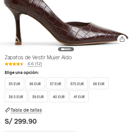
Zapatos de Vestir Mujer Aldo
4.6 (12)
Elige una opción:
35 EUR
36 EUR
37 EUR
37.5 EUR
38 EUR
38.5 EUR
39 EUR
40 EUR
41 EUR
Tabla de tallas
S/ 299.90