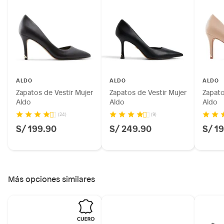
Pinturas de color a pedido.
Plantas.
Productos que hayan sido previamente instalados.
Baterías de auto.
Motocicletas y bicicletas motorizadas.
Licores y cigarros electrónicos.
ALDO
ALDO
ALDO
Zapatos de Vestir Mujer
Zapatos de Vestir Mujer
Zapato
Aldo
Aldo
Aldo
(24)
(9)
S/ 199.90
S/ 249.90
S/ 1
Más opciones similares