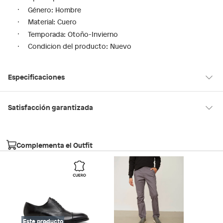
Género: Hombre
Material: Cuero
Temporada: Otoño-Invierno
Condicion del producto: Nuevo
Especificaciones
Género
Hombre
Satisfacción garantizada
30 días desde que los recibes
La mayoría de los productos tienen
para hacer una devolución.
Material
Cuero
Complementa el Outfit
Sin embargo, tenemos categorías que cuentan con plazos
diferentes, otras con restricciones y algunas que no se pueden
Tipo
Zapatos de vestir
devolver ni cambiar. Conoce cuáles son:
Falabella, Tottus y otros vendedores
Productos vendidos por
tienen:
Horma
Normal
48 horas: cemento, mezclas de hormigón, morteros, yeso y
Este producto
otros productos para asfalto, hormigón, albañilería.