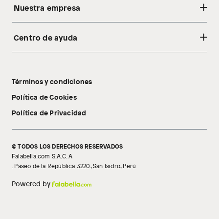
Nuestra empresa
Centro de ayuda
Acerca de nosotros
Sostenibilidad
Cambios y devoluciones
Tiendas
Términos y condiciones
Libro de reclamaciones
Tecnología Pillow Walk
Política de Cookies
Política de Privacidad
© TODOS LOS DERECHOS RESERVADOS
Falabella.com S.A.C. A
. Paseo de la República 3220, San Isidro, Perú
Powered by