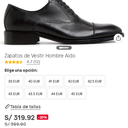
Zapatos de Vestir Hombre Aldo
4.7 (12)
Elige una opción:
39 EUR
40 EUR
41 EUR
42 EUR
42.5 EUR
43 EUR
43.5 EUR
44 EUR
45 EUR
Tabla de tallas
S/ 319.92
-20%
S/ 399.90