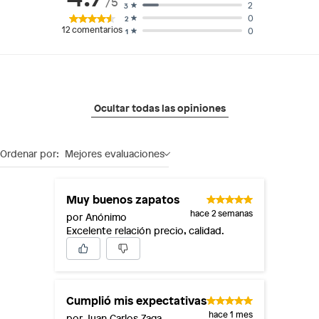
/5
2
3
0
2
12
comentarios
0
1
Ocultar todas las opiniones
Ordenar por:
Mejores evaluaciones
Muy buenos zapatos
hace 2 semanas
por Anónimo
Excelente relación precio, calidad.
Cumplió mis expectativas
hace 1 mes
por Juan Carlos Zaga