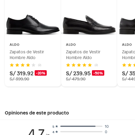
ALDO
ALDO
ALDO
Zapatos de Vestir
Zapatos de Vestir
Zapato
Hombre Aldo
Hombre Aldo
Hombr
(2)
(2)
S/ 319.92
S/ 239.95
S/ 3
-20%
-50%
S/ 399.90
S/ 479.90
S/ 44
Opiniones de este producto
10
5
4.7
0
4