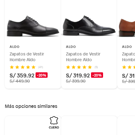
Pinturas de color a pedido.
Plantas.
Productos que hayan sido previamente instalados.
Baterías de auto.
Motocicletas y bicicletas motorizadas.
Licores y cigarros electrónicos.
ALDO
ALDO
ALDO
Zapatos de Vestir
Zapatos de Vestir
Zapato
Hombre Aldo
Hombre Aldo
Hombr
(41)
(5)
S/ 359.92
S/ 319.92
S/ 3
-20%
-20%
S/ 449.90
S/ 399.90
S/ 39
Más opciones similares