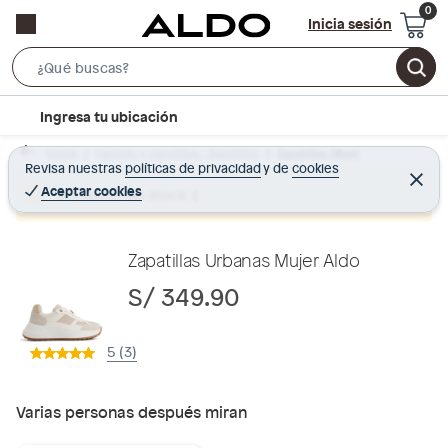
Inicia sesión
S
e
l
Ingresa tu ubicación
a
o
r
Home
Calzado y zapatillas - Zapatillas
Zapatillas Mujer
c
Revisa nuestras
políticas de privacidad
y
de
cookies
c
C
a
e
Aceptar cookies
Producto sin stock :(
h
r
t
r
B
a
i
r
a
o
Zapatillas Urbanas Mujer Aldo
r
n
S/ 349.90
-
i
5 (3)
c
o
n
Varias personas después miran