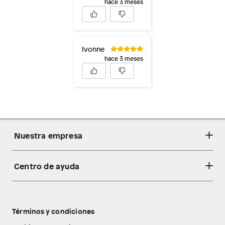
hace 3 meses
Ivonne
hace 3 meses
Nuestra empresa
Centro de ayuda
Acerca de nosotros
Sostenibilidad
Cambios y devoluciones
Tiendas
Términos y condiciones
Libro de reclamaciones