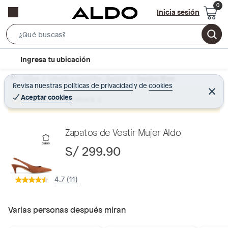
Inicia sesión
S
e
l
Ingresa tu ubicación
a
o
r
Home
Calzado y zapatillas - Zapatos
Zapatos Mujer
c
Revisa nuestras
políticas de privacidad
y
de
cookies
c
C
a
e
Aceptar cookies
Producto sin stock :(
h
r
t
r
B
a
i
r
a
o
Zapatos de Vestir Mujer Aldo
r
n
S/ 299.90
-
i
4.7 (11)
c
o
n
Varias personas después miran