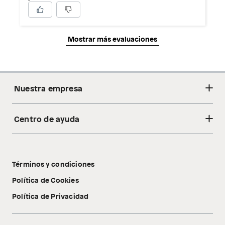
Mostrar más evaluaciones
Nuestra empresa
Centro de ayuda
Acerca de nosotros
Sostenibilidad
Cambios y devoluciones
Tiendas
Términos y condiciones
Libro de reclamaciones
Tecnología Pillow Walk
Política de Cookies
Política de Privacidad