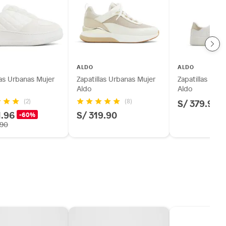
ALDO
ALDO
las Urbanas Mujer
Zapatillas Urbanas Mujer
Zapatillas Urb
Aldo
Aldo
S/ 379.90
(2)
(8)
1.96
S/ 319.90
-60%
.90