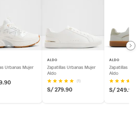
ALDO
ALDO
las Urbanas Mujer
Zapatillas Urbanas Mujer
Zapatillas Urb
Aldo
Aldo
9.90
(1)
(7
S/ 279.90
S/ 249.90