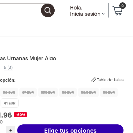
0
Hola
,
Inicia sesión
llas Urbanas Mujer Aldo
5 (3)
 opción:
Tabla de tallas
36 EUR
37 EUR
37.5 EUR
38 EUR
38.5 EUR
39 EUR
41 EUR
1.96
-60%
90
Elige tus opciones
+