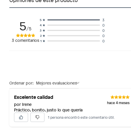
5
3
5
0
4
/5
0
3
0
2
3
comentarios
0
1
Ordenar por:
Mejores evaluaciones
Excelente calidad
hace 4 meses
por Irene
Práctico, bonito, justo lo que quería
1 persona encontró este comentario útil.