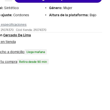
al
:
Género
:
Sintético
Mujer
 ajuste
:
Altura de la plataforma
:
Cordones
Bajo
 especificaciones
 21074370
Cód. tienda: 21074370
en
Cercado De Lima
 en tienda
cho a domicilio
Llega mañana
a tu compra
Retira desde 90 min