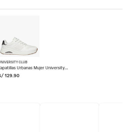
UNIVERSITY CLUB
Zapatillas Urbanas Mujer University
Club
S/ 129.90