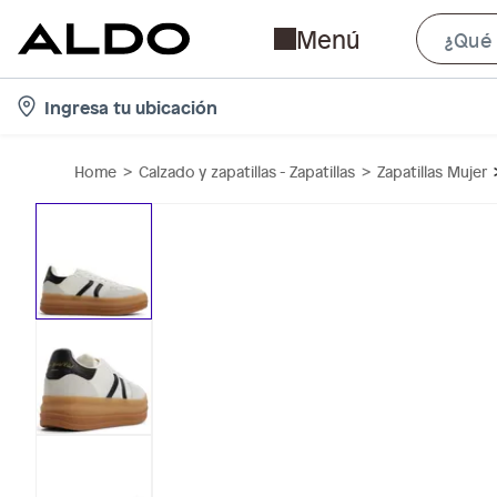
Menú
l
Ingresa tu ubicación
o
c
Home
Calzado y zapatillas - Zapatillas
Zapatillas Mujer
a
t
i
o
n
-
i
c
o
n