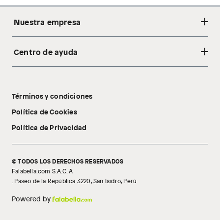
Nuestra empresa
Centro de ayuda
Acerca de nosotros
Sostenibilidad
Cambios y devoluciones
Tiendas
Términos y condiciones
Libro de reclamaciones
Tecnología Pillow Walk
Política de Cookies
Política de Privacidad
© TODOS LOS DERECHOS RESERVADOS
Falabella.com S.A.C. A
. Paseo de la República 3220, San Isidro, Perú
Powered by