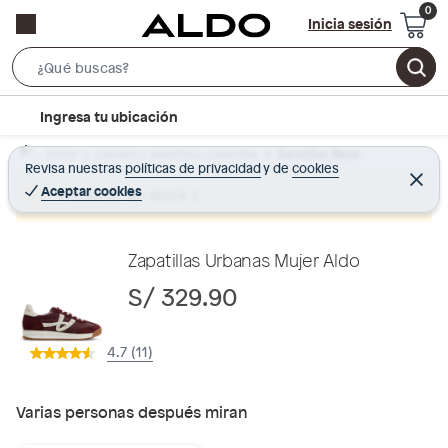
Inicia sesión
S
e
l
Ingresa tu ubicación
a
o
r
Home
Calzado y zapatillas - Zapatillas
Zapatillas Mujer
c
Revisa nuestras
políticas de privacidad
y
de
cookies
c
C
a
e
Aceptar cookies
Producto sin stock :(
h
r
t
r
B
a
i
r
a
o
Zapatillas Urbanas Mujer Aldo
r
n
S/ 329.90
-
i
4.7 (11)
c
o
n
Varias personas después miran