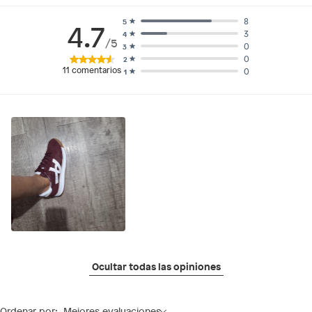
8
5
4.7
3
4
/5
0
3
0
2
11
comentarios
0
1
Ocultar todas las opiniones
Ordenar por:
Mejores evaluaciones