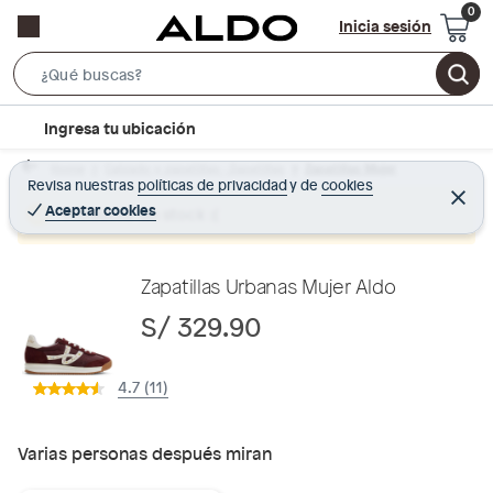
Inicia sesión
S
e
l
Ingresa tu ubicación
a
o
r
Home
Calzado y zapatillas - Zapatillas
Zapatillas Mujer
c
Revisa nuestras
políticas de privacidad
y
de
cookies
c
C
a
e
Aceptar cookies
Producto sin stock :(
h
r
t
r
B
a
i
r
a
o
Zapatillas Urbanas Mujer Aldo
r
n
S/ 329.90
-
i
4.7 (11)
c
o
n
Varias personas después miran