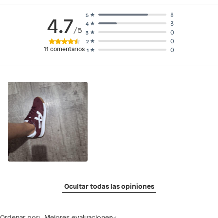
8
5
4.7
3
4
/5
0
3
0
2
11
comentarios
0
1
Ocultar todas las opiniones
Ordenar por:
Mejores evaluaciones