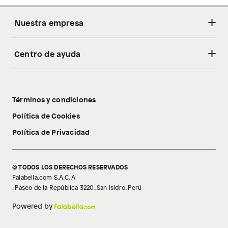
Nuestra empresa
Centro de ayuda
Acerca de nosotros
Sostenibilidad
Cambios y devoluciones
Tiendas
Términos y condiciones
Libro de reclamaciones
Tecnología Pillow Walk
Política de Cookies
Política de Privacidad
© TODOS LOS DERECHOS RESERVADOS
Falabella.com S.A.C. A
. Paseo de la República 3220, San Isidro, Perú
Powered by