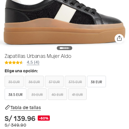
Zapatillas Urbanas Mujer Aldo
4.5 (4)
Elige una opción:
35 EUR
36 EUR
37 EUR
37.5 EUR
38 EUR
38.5 EUR
39 EUR
40 EUR
41 EUR
Tabla de tallas
S/ 139.96
-60%
S/ 349.90