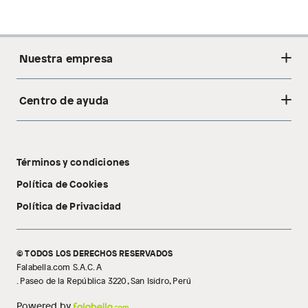
Nuestra empresa
Centro de ayuda
Acerca de nosotros
Sostenibilidad
Cambios y devoluciones
Tiendas
Términos y condiciones
Libro de reclamaciones
Tecnología Pillow Walk
Política de Cookies
Política de Privacidad
© TODOS LOS DERECHOS RESERVADOS
Falabella.com S.A.C. A
. Paseo de la República 3220, San Isidro, Perú
Powered by