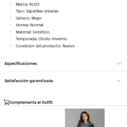
Marca: ALDO
Tipo: Zapatillas urbanas
Género: Mujer
Horma: Normal
Material: Sintético
Temporada: Otoño-Invierno
Condicion del producto: Nuevo
Especificaciones
Tipo de ajuste
Cordones
Satisfacción garantizada
30 días desde que los recibes
La mayoría de los productos tienen
para hacer una devolución.
Modelo
BRYNLEE001
Complementa el Outfit
Sin embargo, tenemos categorías que cuentan con plazos
diferentes, otras con restricciones y algunas que no se pueden
Género
Mujer
devolver ni cambiar. Conoce cuáles son:
Falabella, Tottus y otros vendedores
Productos vendidos por