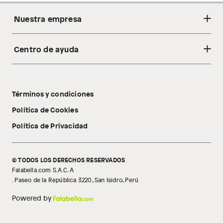
Nuestra empresa
Centro de ayuda
Acerca de nosotros
Sostenibilidad
Cambios y devoluciones
Tiendas
Términos y condiciones
Libro de reclamaciones
Tecnología Pillow Walk
Política de Cookies
Política de Privacidad
© TODOS LOS DERECHOS RESERVADOS
Falabella.com S.A.C. A
. Paseo de la República 3220, San Isidro, Perú
Powered by