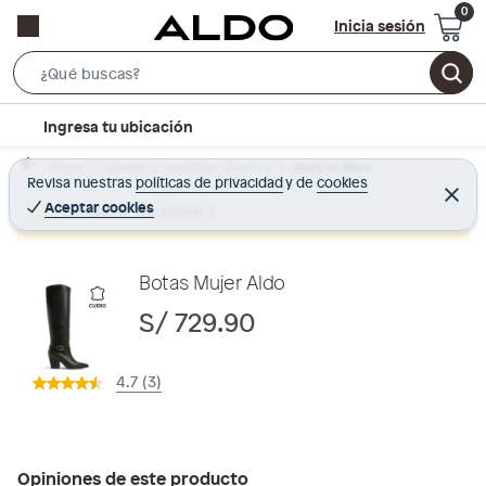
Inicia sesión
S
e
l
Ingresa tu ubicación
a
o
r
Home
Calzado y zapatillas - Zapatos
Zapatos Mujer
c
Revisa nuestras
políticas de privacidad
y
de
cookies
c
C
a
e
Aceptar cookies
Producto sin stock :(
h
r
t
r
B
a
i
r
a
o
Botas Mujer Aldo
r
n
S/ 729.90
-
i
4.7 (3)
c
o
n
Opiniones de este producto