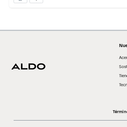
sellos.
Alimentos, bebidas, fórmulas y leches para bebés.
Productos hechos a medida.
Pinturas de color a pedido.
Plantas.
Productos que hayan sido previamente instalados.
Nue
Baterías de auto.
Motocicletas y bicicletas motorizadas.
Ace
Licores y cigarros electrónicos.
Sost
Tien
Tecn
Términ