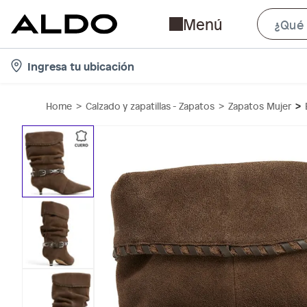
Menú
l
Ingresa tu ubicación
o
c
Home
Calzado y zapatillas - Zapatos
Zapatos Mujer
a
t
i
o
n
-
i
c
o
n