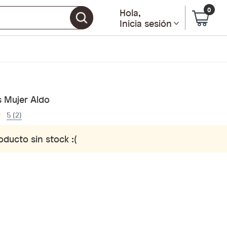
0
Hola
,
Inicia sesión
s Mujer Aldo
5 (2)
oducto sin stock :(