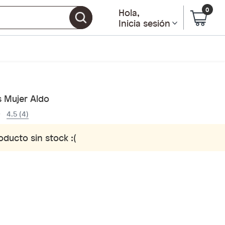
0
Hola
,
Inicia sesión
s Mujer Aldo
4.5 (4)
oducto sin stock :(