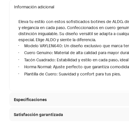
Información adicional
Eleva tu estilo con estos sofisticados botines de ALDO,
y elegancia en cada paso. Confeccionados en cuero genuino
distinción inigualable. Su diseño versátil se adapta a cual
especial. Elige ALDO y siente la diferencia.
Modelo VAYLEN640: Un diseño exclusivo que marca te
Cuero Genuino: Material de alta calidad para mayor durab
Tacón Cuadrado: Estabilidad y estilo en cada paso, ideal 
Horma Normal: Ajuste perfecto que garantiza comodidad
Plantilla de Cuero: Suavidad y confort para tus pies.
Especificaciones
Satisfacción garantizada
Modelo
VAYLE
30 días desde que
La mayoría de los productos tienen