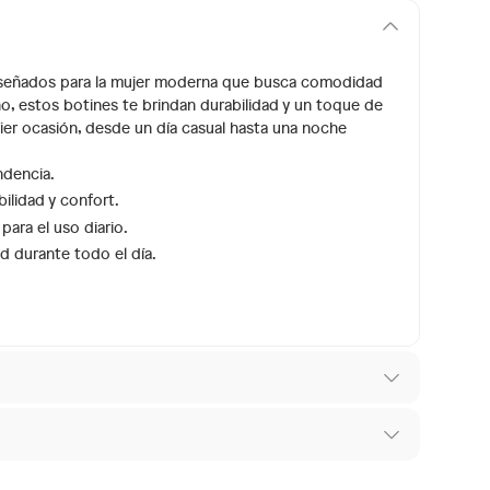
 diseñados para la mujer moderna que busca comodidad
, estos botines te brindan durabilidad y un toque de
quier ocasión, desde un día casual hasta una noche
ndencia.
ilidad y confort.
para el uso diario.
 durante todo el día.
N640
 los recibes para hacer una devolución.