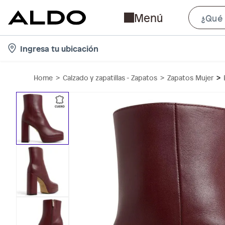
Menú
l
Ingresa tu ubicación
o
c
Home
Calzado y zapatillas - Zapatos
Zapatos Mujer
a
t
i
o
n
-
i
c
o
n