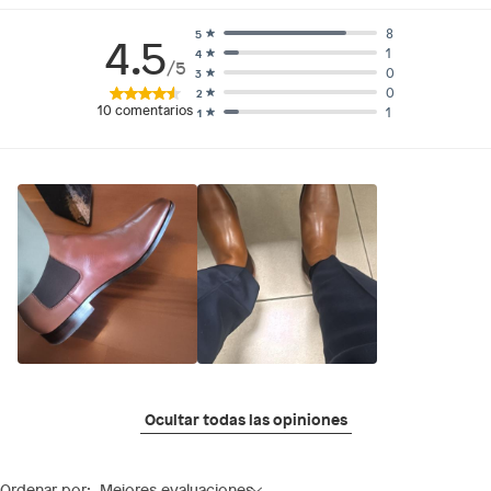
8
5
4.5
1
4
/5
0
3
0
2
10
comentarios
1
1
Ocultar todas las opiniones
Ordenar por:
Mejores evaluaciones