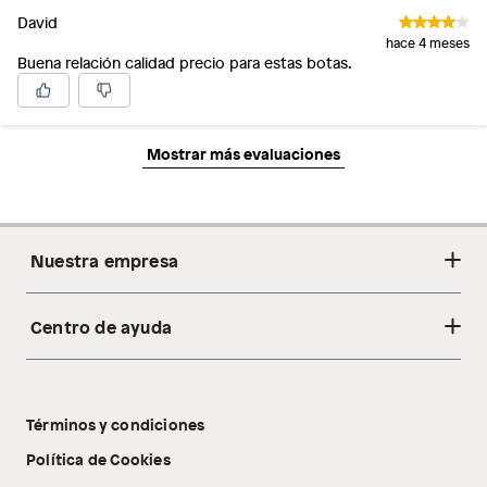
David
hace 4 meses
Buena relación calidad precio para estas botas.
Mostrar más evaluaciones
Nuestra empresa
Centro de ayuda
Acerca de nosotros
Sostenibilidad
Cambios y devoluciones
Tiendas
Términos y condiciones
Libro de reclamaciones
Tecnología Pillow Walk
Política de Cookies