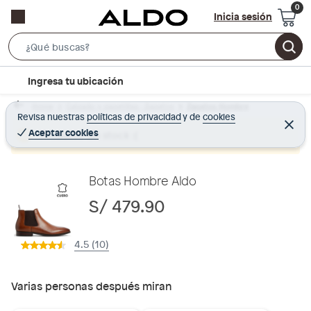
Inicia sesión
S
e
l
Ingresa tu ubicación
a
o
r
Home
Calzado y zapatillas - Zapatos
Zapatos Hombre
c
Revisa nuestras
políticas de privacidad
y
de
cookies
c
C
a
e
Aceptar cookies
Producto sin stock :(
h
r
t
r
B
a
i
r
a
o
Botas Hombre Aldo
r
n
S/ 479.90
-
i
4.5 (10)
c
o
n
Varias personas después miran