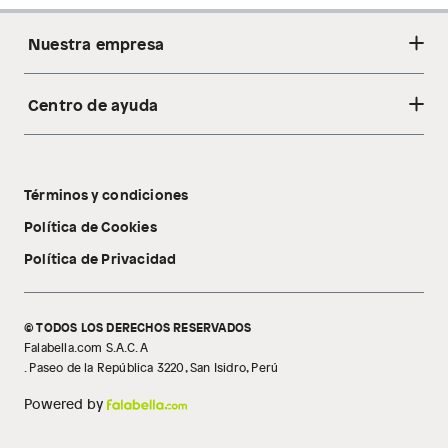
Nuestra empresa
Centro de ayuda
Acerca de nosotros
Sostenibilidad
Cambios y devoluciones
Tiendas
Términos y condiciones
Libro de reclamaciones
Tecnología Pillow Walk
Política de Cookies
Política de Privacidad
© TODOS LOS DERECHOS RESERVADOS
Falabella.com S.A.C. A
. Paseo de la República 3220, San Isidro, Perú
Powered by