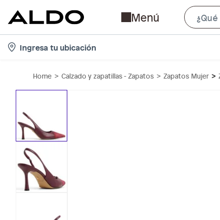
Menú
l
Ingresa tu ubicación
o
c
Home
Calzado y zapatillas - Zapatos
Zapatos Mujer
a
t
i
o
n
-
i
c
o
n