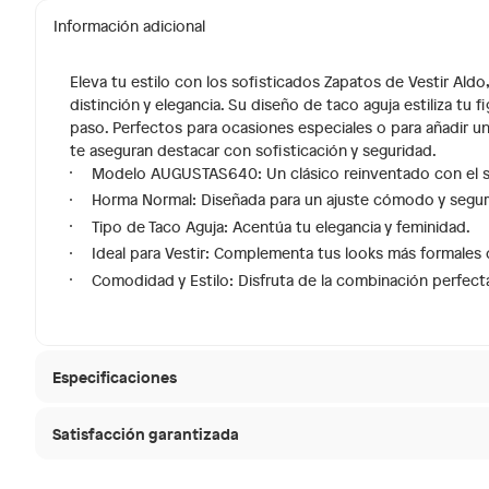
Información adicional
Eleva tu estilo con los sofisticados Zapatos de Vestir Ald
distinción y elegancia. Su diseño de taco aguja estiliza tu
paso. Perfectos para ocasiones especiales o para añadir u
te aseguran destacar con sofisticación y seguridad.
Modelo AUGUSTAS640: Un clásico reinventado con el se
Horma Normal: Diseñada para un ajuste cómodo y segur
Tipo de Taco Aguja: Acentúa tu elegancia y feminidad.
Ideal para Vestir: Complementa tus looks más formales 
Comodidad y Estilo: Disfruta de la combinación perfect
Especificaciones
Satisfacción garantizada
Material de la plantilla
Sintéti
30 días desde que
La mayoría de los productos tienen