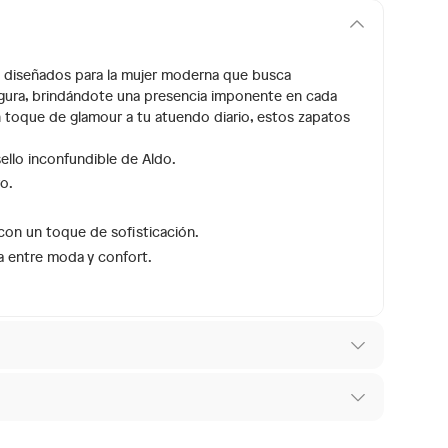
o, diseñados para la mujer moderna que busca
 figura, brindándote una presencia imponente en cada
n toque de glamour a tu atuendo diario, estos zapatos
llo inconfundible de Aldo.
o.
con un toque de sofisticación.
a entre moda y confort.
co
 los recibes para hacer una devolución.