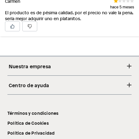
Carmen
hace 5 meses
El producto es de pésima calidad, por el precio no vale la pena,
sería mejor adquirir uno en platanitos.
Nuestra empresa
Centro de ayuda
Acerca de nosotros
Sostenibilidad
Cambios y devoluciones
Tiendas
Términos y condiciones
Libro de reclamaciones
Tecnología Pillow Walk
Política de Cookies
Política de Privacidad