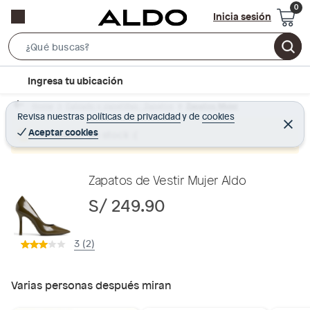
Inicia sesión
S
e
l
Ingresa tu ubicación
a
o
r
Home
Calzado y zapatillas - Zapatos
Zapatos Mujer
c
Revisa nuestras
políticas de privacidad
y
de
cookies
c
C
a
e
Aceptar cookies
Producto sin stock :(
h
r
t
r
B
a
i
r
a
o
Zapatos de Vestir Mujer Aldo
r
n
S/ 249.90
-
i
3 (2)
c
o
n
Varias personas después miran