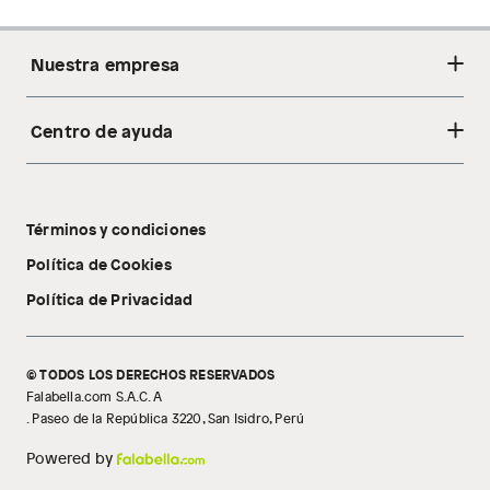
Nuestra empresa
Centro de ayuda
Acerca de nosotros
Sostenibilidad
Cambios y devoluciones
Tiendas
Términos y condiciones
Libro de reclamaciones
Tecnología Pillow Walk
Política de Cookies
Política de Privacidad
© TODOS LOS DERECHOS RESERVADOS
Falabella.com S.A.C. A
. Paseo de la República 3220, San Isidro, Perú
Powered by