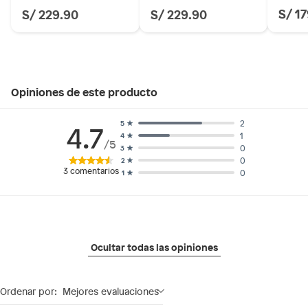
S/ 1
S/ 229.90
S/ 229.90
Opiniones de este producto
2
5
4.7
1
4
/5
0
3
0
2
3
comentarios
0
1
Ocultar todas las opiniones
Ordenar por:
Mejores evaluaciones