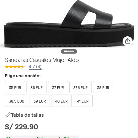
Sandalias Casuales Mujer Aldo
4.7 (3)
Elige una opción:
35 EUR
36 EUR
37 EUR
37.5 EUR
38 EUR
38.5 EUR
39 EUR
40 EUR
41 EUR
Tabla de tallas
S/ 229.90