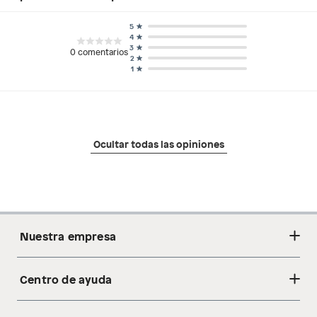
5
4
3
0
comentarios
2
1
Ocultar todas las opiniones
Nuestra empresa
Centro de ayuda
Acerca de nosotros
Sostenibilidad