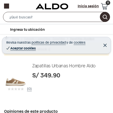
Inicia sesión
S
e
l
Ingresa tu ubicación
a
o
r
Home
Calzado y zapatillas - Zapatillas
Zapatillas Hombre
c
Revisa nuestras
políticas de privacidad
y
de
cookies
c
C
a
e
Aceptar cookies
Producto sin stock :(
h
r
t
r
B
a
i
r
a
o
Zapatillas Urbanas Hombre Aldo
r
n
S/ 349.90
-
i
(0)
c
o
n
Opiniones de este producto