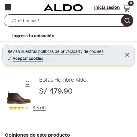
Inicia sesión
S
e
l
Ingresa tu ubicación
a
o
r
Home
Calzado y zapatillas - Zapatos
Zapatos Hombre
c
Revisa nuestras
políticas de privacidad
y
de
cookies
c
C
a
e
Aceptar cookies
Producto sin stock :(
h
r
t
r
B
a
i
r
a
o
Botas Hombre Aldo
r
n
S/ 479.90
-
i
3.3 (4)
c
o
n
Opiniones de este producto