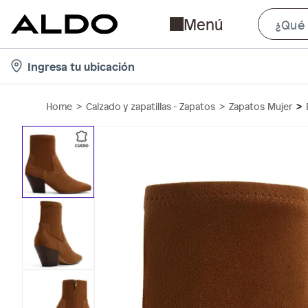
Menú
l
Ingresa tu ubicación
o
c
Home
Calzado y zapatillas - Zapatos
Zapatos Mujer
a
t
i
o
n
-
i
c
o
n