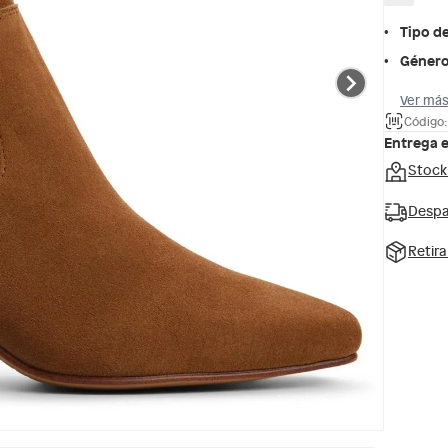
Tipo d
Géner
Ver más
Código:
Entrega 
Stock
Despa
Retir