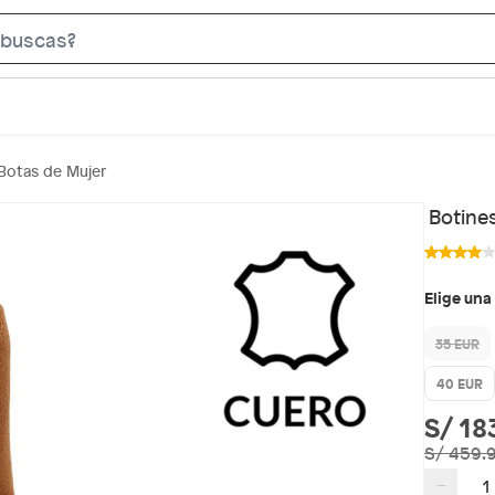
S
e
a
r
c
Botas de Mujer
h
B
Botine
a
r
Elige una
35 EUR
40 EUR
S/ 18
S/ 459.
−