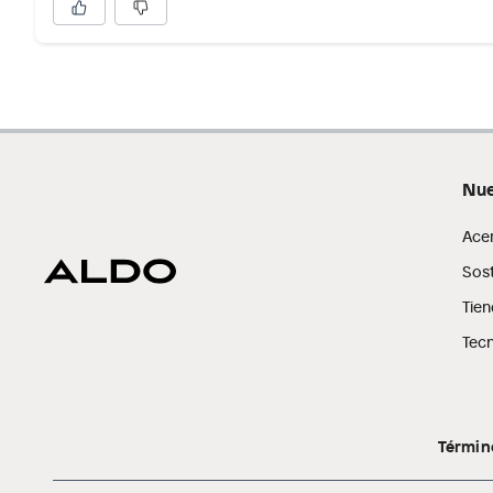
Nue
Ace
Sost
Tien
Tecn
Términ