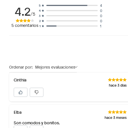
4.2
4
5
0
4
/5
0
3
0
2
5
comentarios
1
1
Ordenar por:
Mejores evaluaciones
Cinthia
hace 3 días
Elba
hace 3 meses
Son comodos y bonitos.