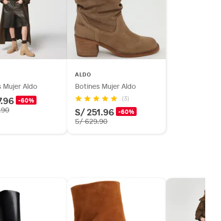
ALDO
s Mujer Aldo
Botines Mujer Aldo
7.96
(3)
-60%
.90
S/ 251.96
-60%
S/ 629.90