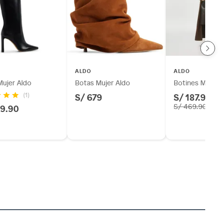
ALDO
ALDO
Mujer Aldo
Botas Mujer Aldo
Botines Mujer
S/ 679
S/ 187.96
(1)
-
9.90
S/ 469.90