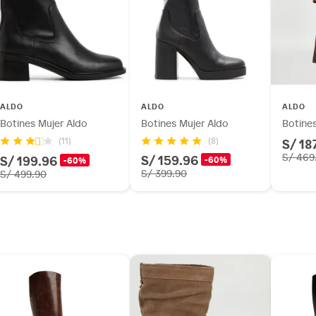
as de baño con señales de uso, sin empaques, etiquetas o
 a 4 cm)
ALDO
ALDO
ALDO
Botines Mujer Aldo
Botines Mujer Aldo
Botine
S/ 18
(8)
(11)
S/ 159.96
S/ 469
S/ 199.96
-60%
-60%
S/ 399.90
S/ 499.90