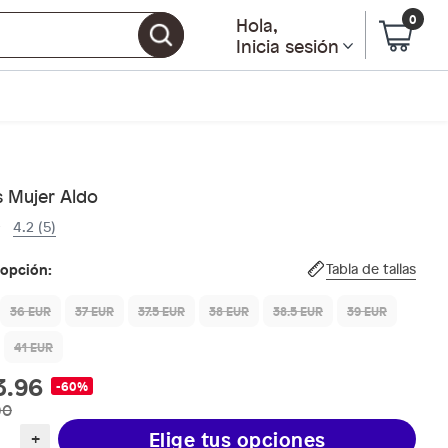
0
Hola
,
Inicia sesión
s Mujer Aldo
4.2 (5)
 opción:
Tabla de tallas
36 EUR
37 EUR
37.5 EUR
38 EUR
38.5 EUR
39 EUR
41 EUR
3.96
-60%
90
Elige tus opciones
+