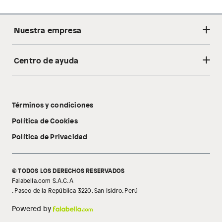
Nuestra empresa
Centro de ayuda
Acerca de nosotros
Sostenibilidad
Cambios y devoluciones
Tiendas
Términos y condiciones
Libro de reclamaciones
Tecnología Pillow Walk
Política de Cookies
Política de Privacidad
© TODOS LOS DERECHOS RESERVADOS
Falabella.com S.A.C. A
. Paseo de la República 3220, San Isidro, Perú
Powered by