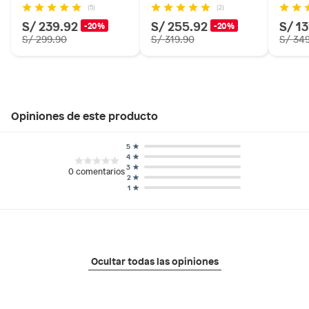
(5)
(2)
S/ 239.92
S/ 255.92
S/ 1
-20%
-20%
S/ 299.90
S/ 319.90
S/ 34
Opiniones de este producto
5
4
3
0
comentarios
2
1
Ocultar todas las opiniones