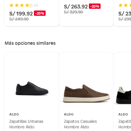
S/ 263.92
(11)
-20%
S/ 329.90
S/ 199.92
S/ 2
-20%
S/ 249.90
S/ 29
Más opciones similares
ALDO
ALDO
ALDO
Zapatillas Urbanas
Zapatos Casuales
Zapati
Hombre Aldo
Hombre Aldo
Hombr