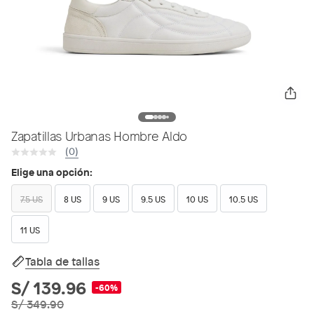
Zapatillas Urbanas Hombre Aldo
(0)
Elige una opción:
7.5 US
8 US
9 US
9.5 US
10 US
10.5 US
11 US
Tabla de tallas
S/ 139.96
-60%
S/ 349.90