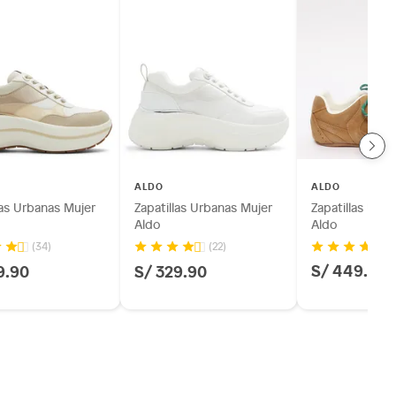
ALDO
ALDO
las Urbanas Mujer
Zapatillas Urbanas Mujer
Zapatillas Urb
Aldo
Aldo
(34)
(22)
S/ 449.90
9.90
S/ 329.90