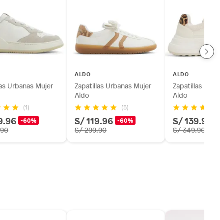
ALDO
ALDO
las Urbanas Mujer
Zapatillas Urbanas Mujer
Zapatillas Urb
Aldo
Aldo
(1)
(5)
9.96
S/ 119.96
S/ 139.96
-60%
-60%
.90
S/ 299.90
S/ 349.90