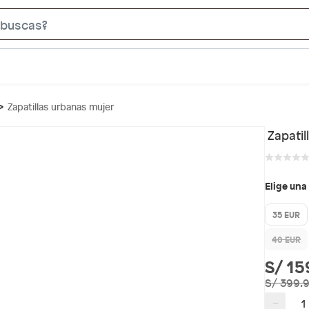
S
e
a
r
c
Zapatillas urbanas mujer
h
B
Zapati
a
r
Elige una
35 EUR
40 EUR
S/ 15
S/ 399.
−