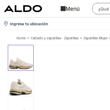
Menú
l
Ingresa tu ubicación
o
c
Home
Calzado y zapatillas - Zapatillas
Zapatillas Mujer
a
t
i
o
n
-
i
c
o
n