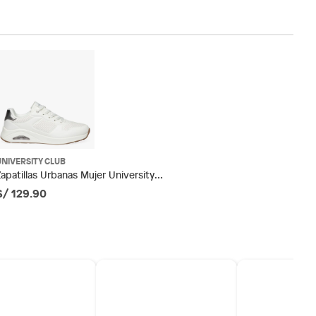
UNIVERSITY CLUB
Zapatillas Urbanas Mujer University
Club
S/ 129.90