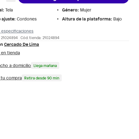
al
:
Género
:
Tela
Mujer
 ajuste
:
Altura de la plataforma
:
Cordones
Bajo
 especificaciones
: 21024894
Cód. tienda: 21024894
en
Cercado De Lima
 en tienda
cho a domicilio
Llega mañana
a tu compra
Retira desde 90 min