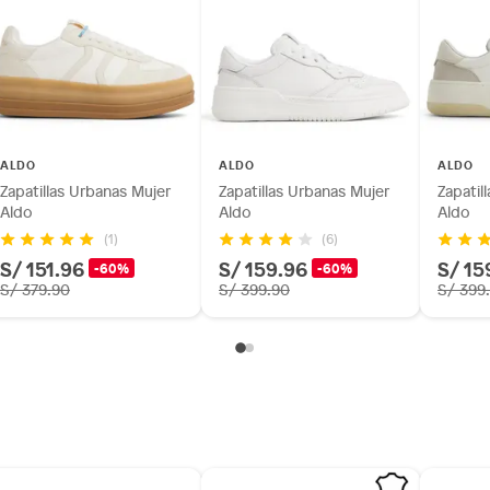
as de baño con señales de uso, sin empaques, etiquetas o
ALDO
ALDO
ALDO
Zapatillas Urbanas Mujer
Zapatillas Urbanas Mujer
Zapatil
Aldo
Aldo
Aldo
(1)
(6)
S/ 151.96
S/ 159.96
S/ 15
-60%
-60%
S/ 379.90
S/ 399.90
S/ 399