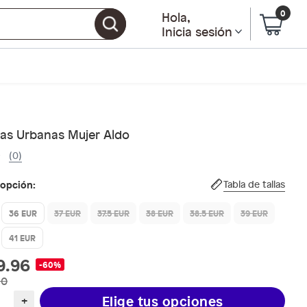
0
Hola
,
Inicia sesión
llas Urbanas Mujer Aldo
(0)
 opción:
Tabla de tallas
36 EUR
37 EUR
37.5 EUR
38 EUR
38.5 EUR
39 EUR
41 EUR
9.96
-60%
90
Elige tus opciones
+