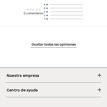
5
4
3
0
comentarios
2
1
Ocultar todas las opiniones
Nuestra empresa
Centro de ayuda
Acerca de nosotros
Sostenibilidad
Cambios y devoluciones