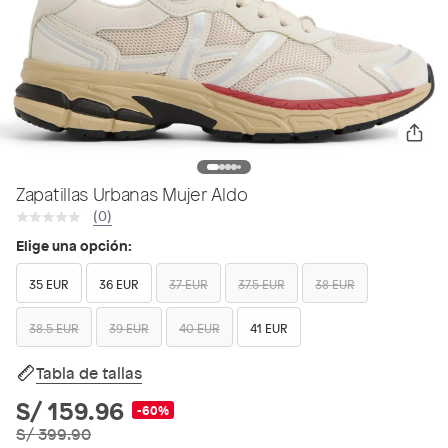
Zapatillas Urbanas Mujer Aldo
(0)
Elige una opción:
35 EUR
36 EUR
37 EUR
37.5 EUR
38 EUR
38.5 EUR
39 EUR
40 EUR
41 EUR
Tabla de tallas
S/ 159.96
-60%
S/ 399.90