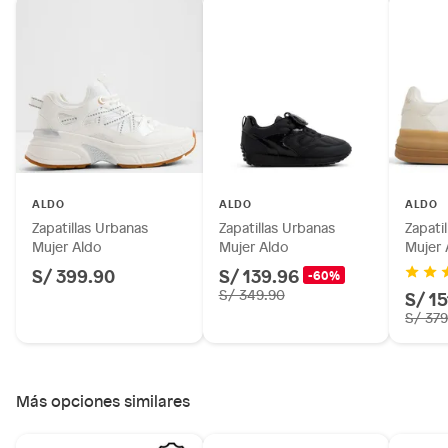
Alimentos, bebidas, fórmulas y leches para bebés.
Productos hechos a medida.
Pinturas de color a pedido.
Plantas.
Productos que hayan sido previamente instalados.
Baterías de auto.
Motocicletas y bicicletas motorizadas.
Licores y cigarros electrónicos.
ALDO
ALDO
ALDO
Zapatillas Urbanas
Zapatillas Urbanas
Zapati
Mujer Aldo
Mujer Aldo
Mujer 
S/ 399.90
S/ 139.96
-60%
S/ 349.90
S/ 15
S/ 379
Más opciones similares