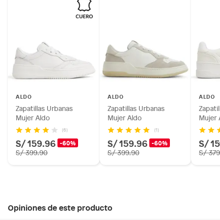
ALDO
ALDO
ALDO
Zapatillas Urbanas
Zapatillas Urbanas
Zapati
Mujer Aldo
Mujer Aldo
Mujer 
(6)
(1)
S/ 159.96
S/ 159.96
S/ 15
-60%
-60%
S/ 399.90
S/ 399.90
S/ 379
Opiniones de este producto