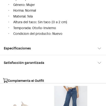
Género: Mujer
Horma: Normal
Material: Tela
Altura del taco: Sin taco (0 a 2 cm)
Temporada: Otoño-Invierno
Condicion del producto: Nuevo
Especificaciones
Tipo de ajuste
Cordones
Satisfacción garantizada
30 días desde que los recibes
La mayoría de los productos tienen
para hacer una devolución.
Modelo
PILLOWSNKR-L163
Complementa el Outfit
Sin embargo, tenemos categorías que cuentan con plazos
diferentes, otras con restricciones y algunas que no se pueden
Género
Mujer
devolver ni cambiar. Conoce cuáles son:
Falabella, Tottus y otros vendedores
Productos vendidos por
tienen: