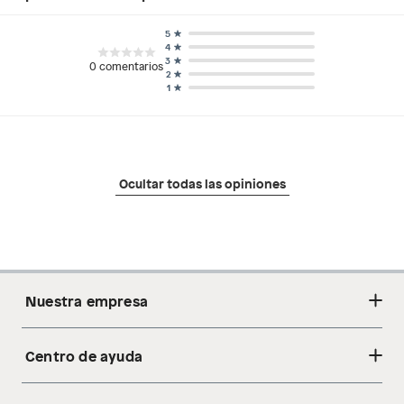
5
4
3
0
comentarios
2
1
Ocultar todas las opiniones
Nuestra empresa
Centro de ayuda
Acerca de nosotros
Sostenibilidad