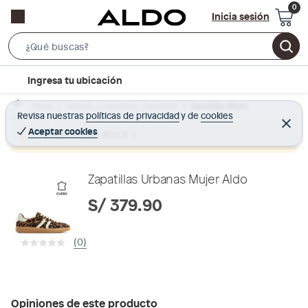
Inicia sesión
S
e
l
Ingresa tu ubicación
a
o
r
Home
Calzado y zapatillas - Zapatillas
Zapatillas Mujer
c
Revisa nuestras
políticas de privacidad
y
de
cookies
c
C
a
e
Aceptar cookies
Producto sin stock :(
h
r
t
r
B
a
i
r
a
o
Zapatillas Urbanas Mujer Aldo
r
n
S/ 379.90
-
i
(0)
c
o
n
Opiniones de este producto