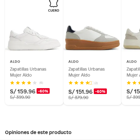
ALDO
ALDO
ALDO
Zapatillas Urbanas
Zapatillas Urbanas
Zapati
Mujer Aldo
Mujer Aldo
Mujer 
(6)
(2)
S/ 159.96
S/ 1
S/ 151.96
-60%
-60%
S/ 399.90
S/ 39
S/ 379.90
Opiniones de este producto