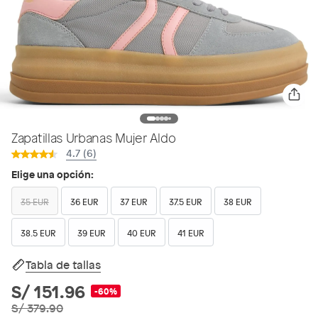
Zapatillas Urbanas Mujer Aldo
4.7 (6)
Elige una opción:
35 EUR
36 EUR
37 EUR
37.5 EUR
38 EUR
38.5 EUR
39 EUR
40 EUR
41 EUR
Tabla de tallas
S/ 151.96
-60%
S/ 379.90