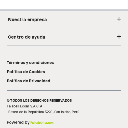
Nuestra empresa
Centro de ayuda
Acerca de nosotros
Sostenibilidad
Cambios y devoluciones
Tiendas
Términos y condiciones
Libro de reclamaciones
Tecnología Pillow Walk
Política de Cookies
Política de Privacidad
© TODOS LOS DERECHOS RESERVADOS
Falabella.com S.A.C. A
. Paseo de la República 3220, San Isidro, Perú
Powered by