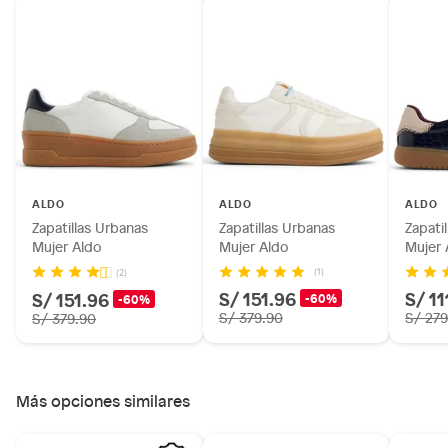
Alimentos, bebidas, fórmulas y leches para bebés.
Productos hechos a medida.
Pinturas de color a pedido.
Plantas.
Productos que hayan sido previamente instalados.
Baterías de auto.
Motocicletas y bicicletas motorizadas.
Licores y cigarros electrónicos.
ALDO
ALDO
ALDO
Zapatillas Urbanas
Zapatillas Urbanas
Zapati
Mujer Aldo
Mujer Aldo
Mujer 
(1)
(2)
S/ 151.96
S/ 11
S/ 151.96
-60%
-60%
S/ 379.90
S/ 279
S/ 379.90
Más opciones similares