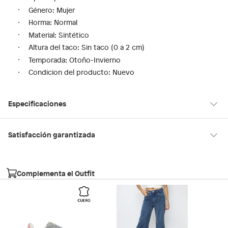
Género: Mujer
Horma: Normal
Material: Sintético
Altura del taco: Sin taco (0 a 2 cm)
Temporada: Otoño-Invierno
Condicion del producto: Nuevo
Especificaciones
Tipo de ajuste
Cordones
Satisfacción garantizada
30 días desde que los recibes
La mayoría de los productos tienen
para hacer una devolución.
Modelo
ELABRINTAR068
Complementa el Outfit
Sin embargo, tenemos categorías que cuentan con plazos
diferentes, otras con restricciones y algunas que no se pueden
Género
Mujer
devolver ni cambiar. Conoce cuáles son:
Falabella, Tottus y otros vendedores
Productos vendidos por
tienen: