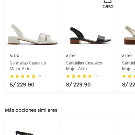
Productos hechos a medida.
Pinturas de color a pedido.
Plantas.
Productos que hayan sido previamente instalados.
Baterías de auto.
Motocicletas y bicicletas motorizadas.
Licores y cigarros electrónicos.
ALDO
ALDO
ALDO
Sandalias Casuales
Sandalias Casuales
Sandal
Mujer Aldo
Mujer Aldo
Mujer 
(9)
(14)
S/ 229.90
S/ 229.90
S/ 2
Más opciones similares