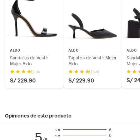
ALDO
ALDO
ALDO
Sandalias de Vestir
Zapatos de Vestir Mujer
Sandal
Mujer Aldo
Aldo
Mujer 
(8)
(21)
S/ 2
S/ 229.90
S/ 229.90
Opiniones de este producto
6
5
5
0
4
/5