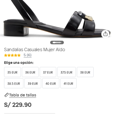
Sandalias Casuales Mujer Aldo
5 (6)
Elige una opción:
35 EUR
36 EUR
37 EUR
37.5 EUR
38 EUR
38.5 EUR
39 EUR
40 EUR
41 EUR
Tabla de tallas
S/ 229.90