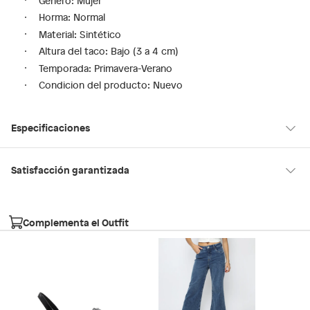
Género: Mujer
Horma: Normal
Material: Sintético
Altura del taco: Bajo (3 a 4 cm)
Temporada: Primavera-Verano
Condicion del producto: Nuevo
Especificaciones
Material
Sintético
Satisfacción garantizada
30 días desde que los recibes
La mayoría de los productos tienen
para hacer una devolución.
Modelo
ALAMAENDAR001
Complementa el Outfit
Sin embargo, tenemos categorías que cuentan con plazos
diferentes, otras con restricciones y algunas que no se pueden
Género
Mujer
devolver ni cambiar. Conoce cuáles son:
Falabella, Tottus y otros vendedores
Productos vendidos por
tienen:
Tipo
Sandalias