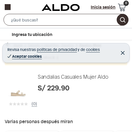
Inicia sesión
S
e
l
Ingresa tu ubicación
a
o
r
Home
Calzado y zapatillas - Zapatos
Zapatos Mujer
c
Revisa nuestras
políticas de privacidad
y
de
cookies
c
C
a
e
Aceptar cookies
Producto sin stock :(
h
r
t
r
B
a
i
r
a
o
Sandalias Casuales Mujer Aldo
r
n
S/ 229.90
-
i
(0)
c
o
n
Varias personas después miran