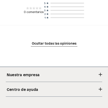
5
4
3
0
comentarios
2
1
Ocultar todas las opiniones
Nuestra empresa
Centro de ayuda
Acerca de nosotros
Sostenibilidad
Cambios y devoluciones