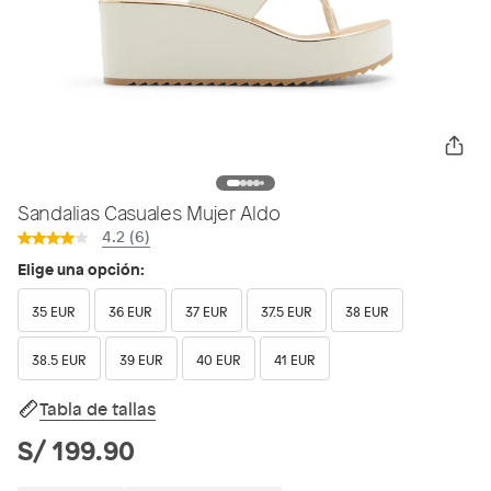
Sandalias Casuales Mujer Aldo
4.2 (6)
Elige una opción:
35 EUR
36 EUR
37 EUR
37.5 EUR
38 EUR
38.5 EUR
39 EUR
40 EUR
41 EUR
Tabla de tallas
S/ 199.90