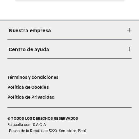
Nuestra empresa
Centro de ayuda
Acerca de nosotros
Sostenibilidad
Cambios y devoluciones
Tiendas
Términos y condiciones
Libro de reclamaciones
Tecnología Pillow Walk
Política de Cookies
Política de Privacidad
© TODOS LOS DERECHOS RESERVADOS
Falabella.com S.A.C. A
. Paseo de la República 3220, San Isidro, Perú