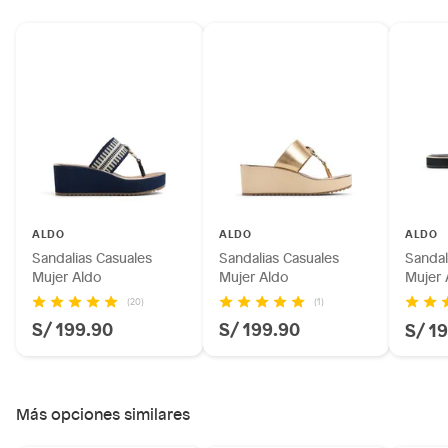
baño con señales de uso, sin empaques, etiquetas o sellos.
Alimentos, bebidas, fórmulas y leches para bebés.
Productos hechos a medida.
Pinturas de color a pedido.
Plantas.
Productos que hayan sido previamente instalados.
Baterías de auto.
Motocicletas y bicicletas motorizadas.
Licores y cigarros electrónicos.
ALDO
ALDO
ALDO
Sandalias Casuales
Sandalias Casuales
Sandal
Mujer Aldo
Mujer Aldo
Mujer 
(20)
(1)
S/ 199.90
S/ 199.90
S/ 1
Más opciones similares