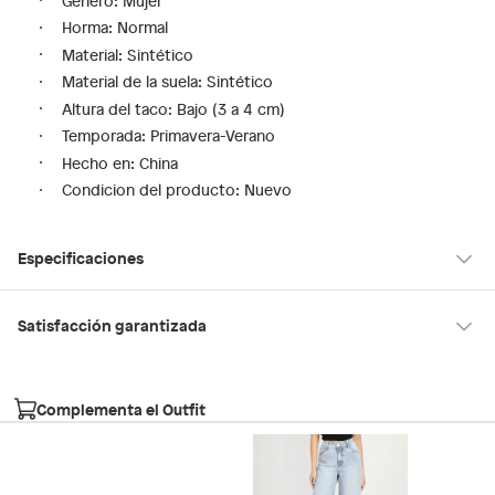
Género: Mujer
Horma: Normal
Material: Sintético
Material de la suela: Sintético
Altura del taco: Bajo (3 a 4 cm)
Temporada: Primavera-Verano
Hecho en: China
Condicion del producto: Nuevo
Especificaciones
Hecho en
China
Satisfacción garantizada
30 días desde que los recibes
La mayoría de los productos tienen
para hacer una devolución.
Modelo
PENELOPY100
Complementa el Outfit
Sin embargo, tenemos categorías que cuentan con plazos
diferentes, otras con restricciones y algunas que no se pueden
Material de la
Sintético
devolver ni cambiar. Conoce cuáles son:
plantilla