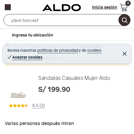
Inicia sesión
S
e
l
Ingresa tu ubicación
a
o
r
Home
Calzado y zapatillas - Zapatos
Zapatos Mujer
c
Revisa nuestras
políticas de privacidad
y
de
cookies
c
C
a
e
Aceptar cookies
Producto sin stock :(
h
r
t
r
B
a
i
r
a
o
Sandalias Casuales Mujer Aldo
r
n
S/ 199.90
-
i
4.5 (2)
c
o
n
Varias personas después miran