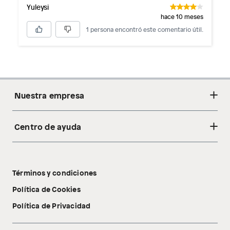
Yuleysi
hace 10 meses
1 persona encontró este comentario útil.
Nuestra empresa
Centro de ayuda
Acerca de nosotros
Sostenibilidad
Cambios y devoluciones
Tiendas
Términos y condiciones
Libro de reclamaciones
Tecnología Pillow Walk
Política de Cookies
Política de Privacidad