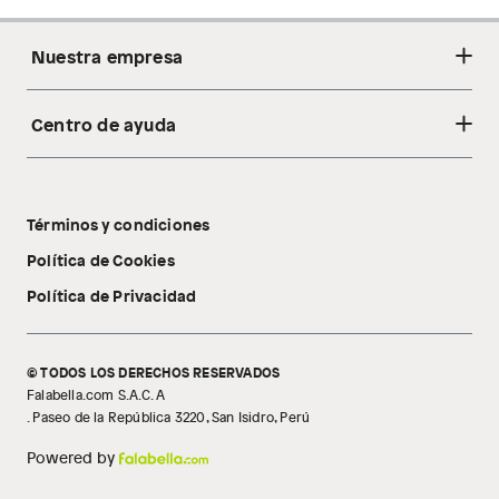
Nuestra empresa
Centro de ayuda
Acerca de nosotros
Sostenibilidad
Cambios y devoluciones
Tiendas
Términos y condiciones
Libro de reclamaciones
Tecnología Pillow Walk
Política de Cookies
Política de Privacidad
© TODOS LOS DERECHOS RESERVADOS
Falabella.com S.A.C. A
. Paseo de la República 3220, San Isidro, Perú
Powered by