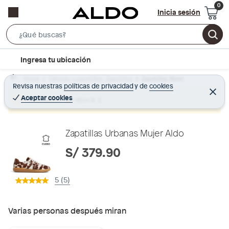
Inicia sesión
S
e
l
Ingresa tu ubicación
a
o
r
Home
Calzado y zapatillas - Zapatillas
Zapatillas Mujer
c
Revisa nuestras
políticas de privacidad
y
de
cookies
c
C
a
e
Aceptar cookies
Producto sin stock :(
h
r
t
r
B
a
i
r
a
o
Zapatillas Urbanas Mujer Aldo
r
n
S/ 379.90
-
i
5 (5)
c
o
n
Varias personas después miran