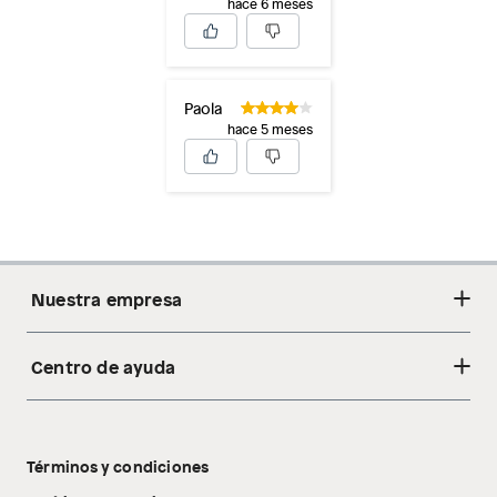
hace 6 meses
Paola
hace 5 meses
Nuestra empresa
Centro de ayuda
Acerca de nosotros
Sostenibilidad
Cambios y devoluciones
Tiendas
Términos y condiciones
Libro de reclamaciones