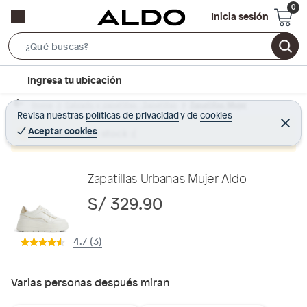
Inicia sesión
S
e
l
Ingresa tu ubicación
a
o
r
Home
Calzado y zapatillas - Zapatillas
Zapatillas Mujer
c
Revisa nuestras
políticas de privacidad
y
de
cookies
c
C
a
e
Aceptar cookies
Producto sin stock :(
h
r
t
r
B
a
i
r
a
o
Zapatillas Urbanas Mujer Aldo
r
n
S/ 329.90
-
i
4.7 (3)
c
o
n
Varias personas después miran