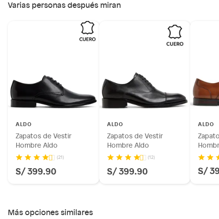
Varias personas después miran
Por motivos de salubridad, la ropa interior inferior y ropas de
baño con señales de uso, sin empaques, etiquetas o sellos.
Alimentos, bebidas, fórmulas y leches para bebés.
Productos hechos a medida.
Pinturas de color a pedido.
Plantas.
Productos que hayan sido previamente instalados.
Baterías de auto.
Motocicletas y bicicletas motorizadas.
Licores y cigarros electrónicos.
ALDO
ALDO
ALDO
Zapatos de Vestir
Zapatos de Vestir
Zapato
Hombre Aldo
Hombre Aldo
Hombr
(21)
(12)
S/ 3
S/ 399.90
S/ 399.90
Más opciones similares