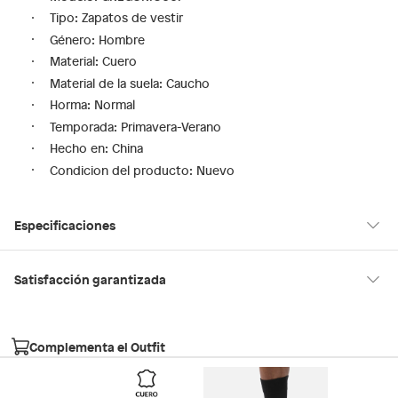
Tipo: Zapatos de vestir
Género: Hombre
Material: Cuero
Material de la suela: Caucho
Horma: Normal
Temporada: Primavera-Verano
Hecho en: China
Condicion del producto: Nuevo
Especificaciones
Hecho en
China
Satisfacción garantizada
30 días desde que los recibes
La mayoría de los productos tienen
para hacer una devolución.
Género
Hombre
Complementa el Outfit
Sin embargo, tenemos categorías que cuentan con plazos
diferentes, otras con restricciones y algunas que no se pueden
Horma
Normal
devolver ni cambiar. Conoce cuáles son: