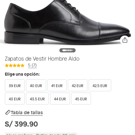
Zapatos de Vestir Hombre Aldo
5 (7)
Elige una opción:
39 EUR
40 EUR
41 EUR
42 EUR
42.5 EUR
43 EUR
43.5 EUR
44 EUR
45 EUR
Tabla de tallas
S/ 399.90