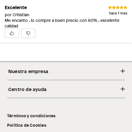
Excelente
hace 1 mes
por Crhistian
Me encanto , lo compre a buen precio con 60% , excelente
calidad
Nuestra empresa
Centro de ayuda
Acerca de nosotros
Sostenibilidad
Cambios y devoluciones
Tiendas
Términos y condiciones
Libro de reclamaciones
Tecnología Pillow Walk
Política de Cookies