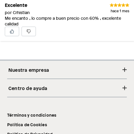
Excelente
hace 1 mes
por Crhistian
Me encanto , lo compre a buen precio con 60% , excelente
calidad
Nuestra empresa
Centro de ayuda
Acerca de nosotros
Sostenibilidad
Cambios y devoluciones
Tiendas
Términos y condiciones
Libro de reclamaciones
Tecnología Pillow Walk
Política de Cookies