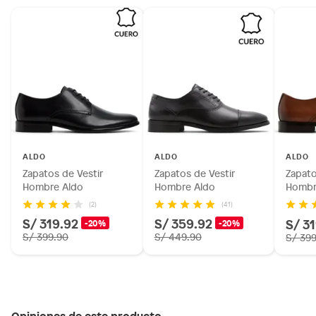
ALDO
ALDO
ALDO
Zapatos de Vestir
Zapatos de Vestir
Zapato
Hombre Aldo
Hombre Aldo
Hombr
(2)
(41)
S/ 319.92
S/ 359.92
S/ 3
-20%
-20%
S/ 399.90
S/ 449.90
S/ 39
Opiniones de este producto