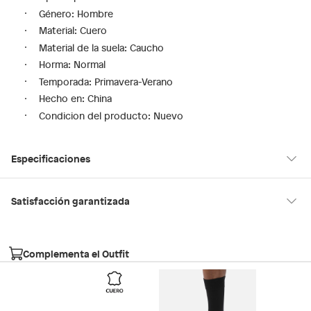
Género: Hombre
Material: Cuero
Material de la suela: Caucho
Horma: Normal
Temporada: Primavera-Verano
Hecho en: China
Condicion del producto: Nuevo
Especificaciones
Hecho en
China
Satisfacción garantizada
30 días desde que los recibes
La mayoría de los productos tienen
para hacer una devolución.
Género
Hombre
Complementa el Outfit
Sin embargo, tenemos categorías que cuentan con plazos
diferentes, otras con restricciones y algunas que no se pueden
Horma
Normal
devolver ni cambiar. Conoce cuáles son:
Falabella, Tottus y otros vendedores
Productos vendidos por