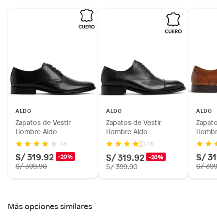
baño con señales de uso, sin empaques, etiquetas o sellos.
Alimentos, bebidas, fórmulas y leches para bebés.
Productos hechos a medida.
Pinturas de color a pedido.
Plantas.
Productos que hayan sido previamente instalados.
Baterías de auto.
Motocicletas y bicicletas motorizadas.
Licores y cigarros electrónicos.
ALDO
ALDO
ALDO
Zapatos de Vestir
Zapatos de Vestir
Zapato
Hombre Aldo
Hombre Aldo
Hombr
(2)
(12)
S/ 319.92
S/ 3
S/ 319.92
-20%
-20%
S/ 399.90
S/ 39
S/ 399.90
Más opciones similares