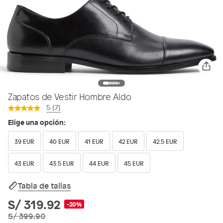
Zapatos de Vestir Hombre Aldo
5 (7)
Elige una opción:
39 EUR
40 EUR
41 EUR
42 EUR
42.5 EUR
43 EUR
43.5 EUR
44 EUR
45 EUR
Tabla de tallas
S/ 319.92
-20%
S/ 399.90