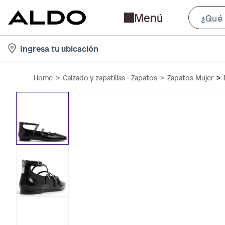
Menú
l
Ingresa tu ubicación
o
c
Home
Calzado y zapatillas - Zapatos
Zapatos Mujer
a
t
i
o
n
-
i
c
o
n