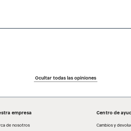
as de baño con señales de uso, sin empaques, etiquetas o
Ocultar todas las opiniones
stra empresa
Centro de ayu
rca de nosotros
Cambios y devolu