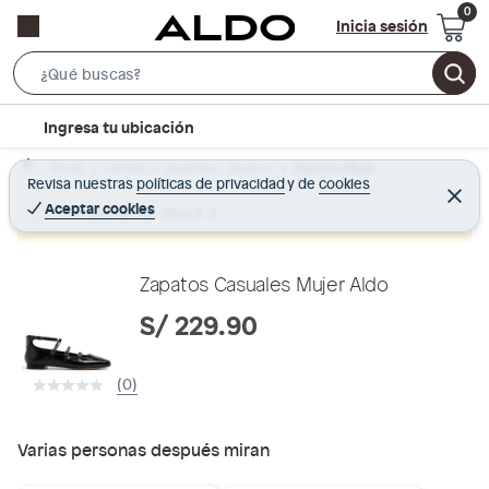
Inicia sesión
S
e
l
Ingresa tu ubicación
a
o
r
Home
Calzado y zapatillas - Zapatos
Zapatos Mujer
c
Revisa nuestras
políticas de privacidad
y
de
cookies
c
C
a
e
Aceptar cookies
Producto sin stock :(
h
r
t
r
B
a
i
r
a
o
Zapatos Casuales Mujer Aldo
r
n
S/ 229.90
-
i
(0)
c
o
n
Varias personas después miran