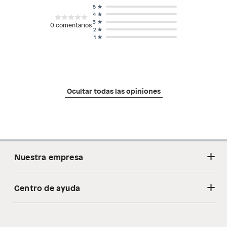
5
4
3
0
comentarios
2
1
Ocultar todas las opiniones
Nuestra empresa
Centro de ayuda
Acerca de nosotros
Sostenibilidad
Cambios y devoluciones