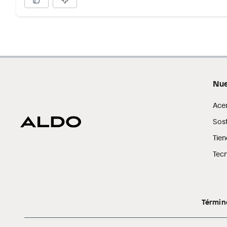
Por motivos de salubridad, la ropa interior inferior y rop
sellos.
Alimentos, bebidas, fórmulas y leches para bebés.
Productos hechos a medida.
Pinturas de color a pedido.
Plantas.
Nue
Productos que hayan sido previamente instalados.
Baterías de auto.
Ace
Motocicletas y bicicletas motorizadas.
Sost
Licores y cigarros electrónicos.
Tien
Tecn
Términ