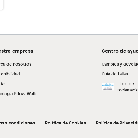
as de baño con señales de uso, sin empaques, etiquetas o
stra empresa
Centro de ayu
rca de nosotros
Cambios y devolu
enibilidad
Guía de tallas
das
Libro de
reclamaci
ología Pillow Walk
os y condiciones
Política de Cookies
Política de Privaci