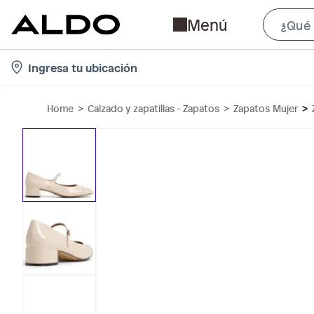
Menú
l
Ingresa tu ubicación
o
c
Home
Calzado y zapatillas - Zapatos
Zapatos Mujer
a
t
i
o
n
-
i
c
o
n