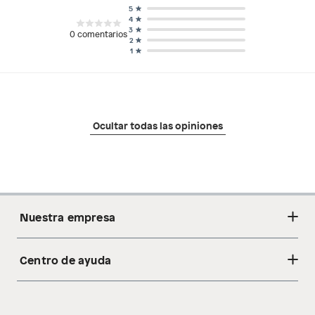
5
4
3
0
comentarios
2
1
Ocultar todas las opiniones
Nuestra empresa
Centro de ayuda
Acerca de nosotros
Sostenibilidad
Cambios y devoluciones