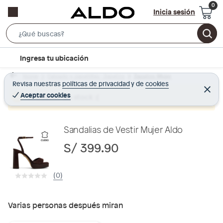
Inicia sesión
S
e
l
Ingresa tu ubicación
a
o
r
Home
Calzado y zapatillas - Zapatos
Zapatos Mujer
c
Revisa nuestras
políticas de privacidad
y
de
cookies
c
C
a
e
Aceptar cookies
Producto sin stock :(
h
r
t
r
B
a
i
r
a
o
Sandalias de Vestir Mujer Aldo
r
n
S/ 399.90
-
i
(0)
c
o
n
Varias personas después miran