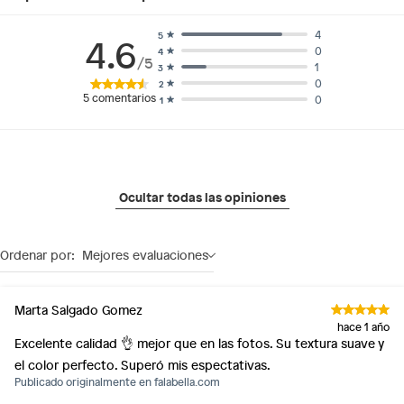
4
5
4.6
0
4
/5
1
3
0
2
5
comentarios
0
1
Ocultar todas las opiniones
Ordenar por:
Mejores evaluaciones
Marta Salgado Gomez
hace 1 año
Excelente calidad 👌 mejor que en las fotos. Su textura suave y
el color perfecto. Superó mis espectativas.
Publicado originalmente en
falabella.com