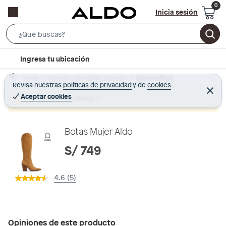
Inicia sesión
S
e
l
Ingresa tu ubicación
a
o
r
Home
Calzado y zapatillas - Zapatos
Zapatos Mujer
c
Revisa nuestras
políticas de privacidad
y
de
cookies
c
C
a
e
Aceptar cookies
Producto sin stock :(
h
r
t
r
B
a
i
r
a
o
Botas Mujer Aldo
r
n
S/ 749
-
i
4.6 (5)
c
o
n
Opiniones de este producto