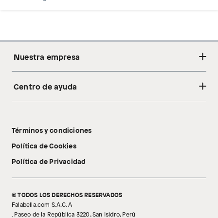
Nuestra empresa
Centro de ayuda
Acerca de nosotros
Sostenibilidad
Cambios y devoluciones
Tiendas
Términos y condiciones
Libro de reclamaciones
Tecnología Pillow Walk
Política de Cookies
Política de Privacidad
© TODOS LOS DERECHOS RESERVADOS
Falabella.com S.A.C. A
. Paseo de la República 3220, San Isidro, Perú