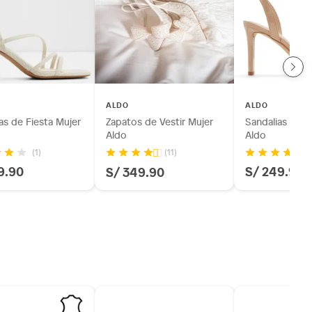
ALDO
ALDO
as de Fiesta Mujer
Zapatos de Vestir Mujer
Sandalias de V
Aldo
Aldo
(1)
(11)
9.90
S/ 249.90
S/ 349.90