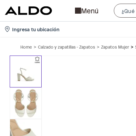
Menú
l
Ingresa tu ubicación
o
c
Home
Calzado y zapatillas - Zapatos
Zapatos Mujer
a
t
i
o
n
-
i
c
o
n