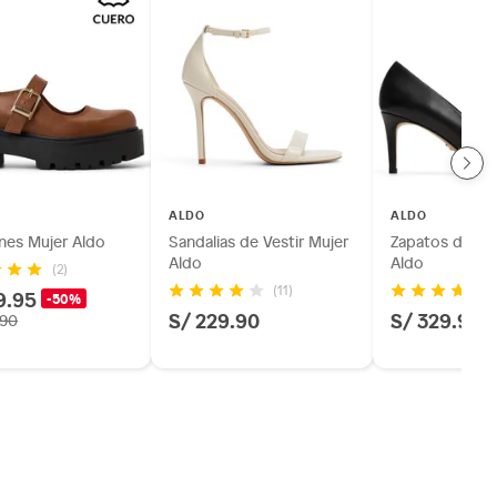
ALDO
ALDO
nes Mujer Aldo
Sandalias de Vestir Mujer
Zapatos de Ves
Aldo
Aldo
(2)
(11)
9.95
-50%
S/ 229.90
S/ 329.90
.90