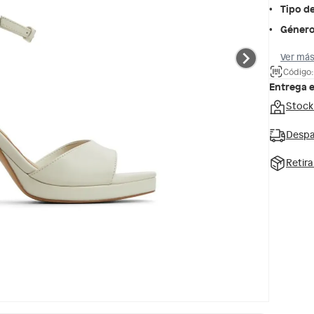
Tipo d
Géner
Ver más
Código
Entrega 
Stock
Despa
Retir