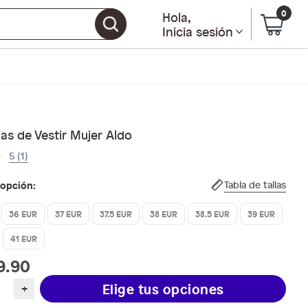
0
Hola
,
Inicia sesión
as de Vestir Mujer Aldo
5 (1)
 opción:
Tabla de tallas
36 EUR
37 EUR
37.5 EUR
38 EUR
38.5 EUR
39 EUR
41 EUR
9.90
Elige tus opciones
+