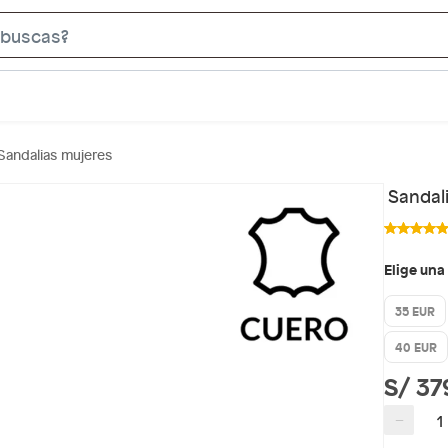
S
e
a
r
c
Sandalias mujeres
h
B
Sandali
a
r
Elige una
35 EUR
40 EUR
S/ 37
−