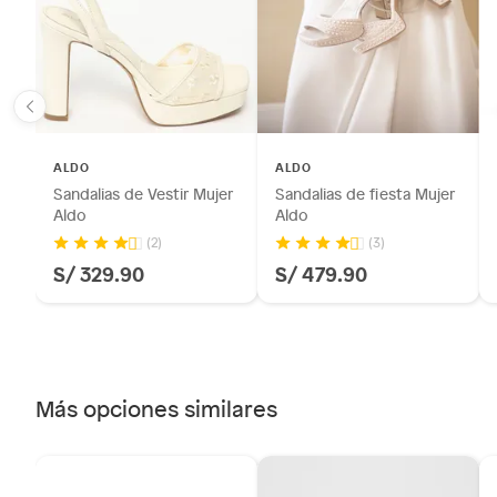
Por motivos de salubridad, la ropa interior inferior y rop
sellos.
Alimentos, bebidas, fórmulas y leches para bebés.
Productos hechos a medida.
Pinturas de color a pedido.
Plantas.
ALDO
ALDO
Productos que hayan sido previamente instalados.
Sandalias de Vestir Mujer
Sandalias de fiesta Mujer
Baterías de auto.
Aldo
Aldo
Motocicletas y bicicletas motorizadas.
(2)
(3)
S/ 329.90
S/ 479.90
Licores y cigarros electrónicos.
Más opciones similares