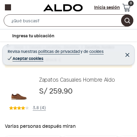
Inicia sesión
S
e
l
Ingresa tu ubicación
a
o
r
Home
Calzado y zapatillas - Zapatillas
Zapatillas Hombre
c
Revisa nuestras
políticas de privacidad
y
de
cookies
c
C
a
e
Aceptar cookies
Producto sin stock :(
h
r
t
r
B
a
i
r
a
o
Zapatos Casuales Hombre Aldo
r
n
S/ 259.90
-
i
3.8 (4)
c
o
n
Varias personas después miran