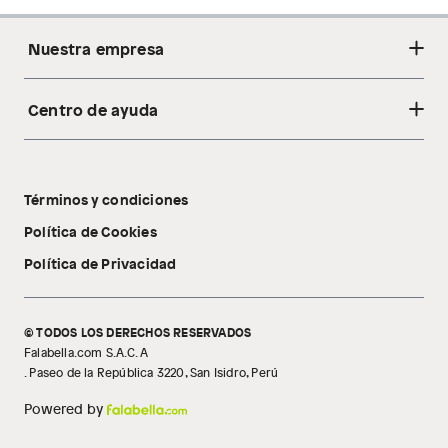
Nuestra empresa
Centro de ayuda
Acerca de nosotros
Sostenibilidad
Cambios y devoluciones
Tiendas
Términos y condiciones
Libro de reclamaciones
Tecnología Pillow Walk
Política de Cookies
Política de Privacidad
© TODOS LOS DERECHOS RESERVADOS
Falabella.com S.A.C. A
. Paseo de la República 3220, San Isidro, Perú
Powered by