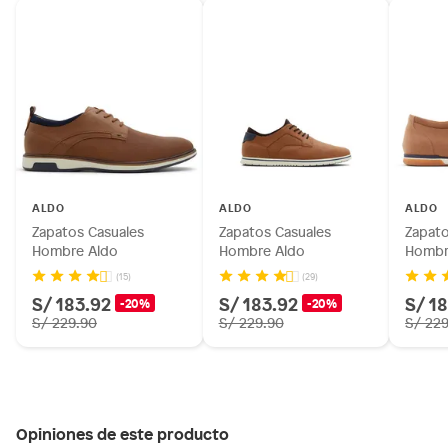
ALDO
ALDO
ALDO
Zapatos Casuales
Zapatos Casuales
Zapato
Hombre Aldo
Hombre Aldo
Hombr
(15)
(29)
S/ 183.92
S/ 183.92
S/ 1
-20%
-20%
S/ 229.90
S/ 229.90
S/ 22
Opiniones de este producto