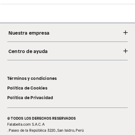
Nuestra empresa
Centro de ayuda
Acerca de nosotros
Sostenibilidad
Cambios y devoluciones
Tiendas
Términos y condiciones
Libro de reclamaciones
Tecnología Pillow Walk
Política de Cookies
Política de Privacidad
© TODOS LOS DERECHOS RESERVADOS
Falabella.com S.A.C. A
. Paseo de la República 3220, San Isidro, Perú