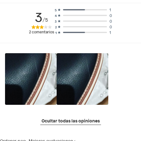
1
5
3
0
4
/5
0
3
0
2
2
comentarios
1
1
Ocultar todas las opiniones
Ordenar por:
Mejores evaluaciones