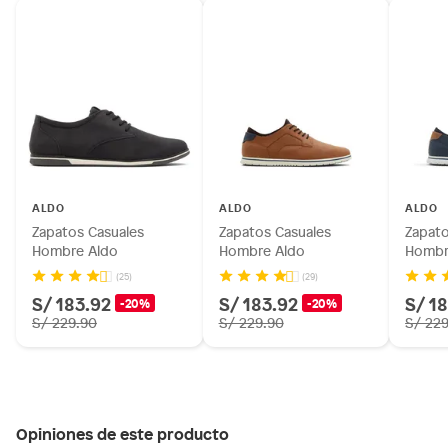
ALDO
ALDO
ALDO
Zapatos Casuales
Zapatos Casuales
Zapato
Hombre Aldo
Hombre Aldo
Hombr
(25)
(29)
S/ 183.92
S/ 183.92
S/ 1
-20%
-20%
S/ 229.90
S/ 229.90
S/ 22
Opiniones de este producto