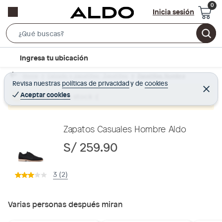
Inicia sesión
S
e
l
Ingresa tu ubicación
a
o
r
Home
Calzado y zapatillas - Zapatillas
Zapatillas Hombre
c
Revisa nuestras
políticas de privacidad
y
de
cookies
c
C
a
e
Aceptar cookies
Producto sin stock :(
h
r
t
r
B
a
i
r
a
o
Zapatos Casuales Hombre Aldo
r
n
S/ 259.90
-
i
3 (2)
c
o
n
Varias personas después miran