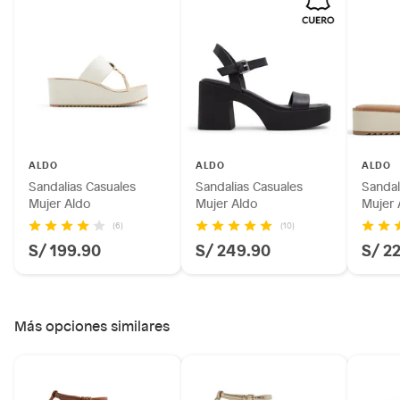
Productos hechos a medida.
Pinturas de color a pedido.
Plantas.
Productos que hayan sido previamente instalados.
Baterías de auto.
Motocicletas y bicicletas motorizadas.
Licores y cigarros electrónicos.
ALDO
ALDO
ALDO
Sandalias Casuales
Sandalias Casuales
Sandal
Mujer Aldo
Mujer Aldo
Mujer 
(6)
(10)
S/ 199.90
S/ 249.90
S/ 2
Más opciones similares