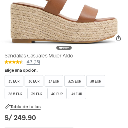
Sandalias Casuales Mujer Aldo
4.7 (15)
Elige una opción:
35 EUR
36 EUR
37 EUR
37.5 EUR
38 EUR
38.5 EUR
39 EUR
40 EUR
41 EUR
Tabla de tallas
S/ 249.90