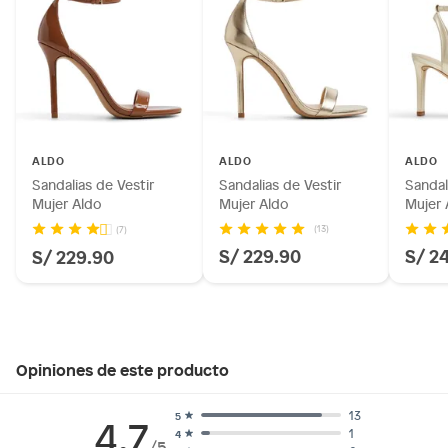
ALDO
ALDO
ALDO
Sandalias de Vestir
Sandalias de Vestir
Sandal
Mujer Aldo
Mujer Aldo
Mujer 
(13)
(7)
S/ 229.90
S/ 2
S/ 229.90
Opiniones de este producto
13
5
4.7
1
4
/5