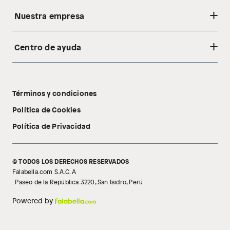
Nuestra empresa
Centro de ayuda
Acerca de nosotros
Sostenibilidad
Cambios y devoluciones
Tiendas
Términos y condiciones
Libro de reclamaciones
Tecnología Pillow Walk
Política de Cookies
Política de Privacidad
© TODOS LOS DERECHOS RESERVADOS
Falabella.com S.A.C. A
. Paseo de la República 3220, San Isidro, Perú
Powered by