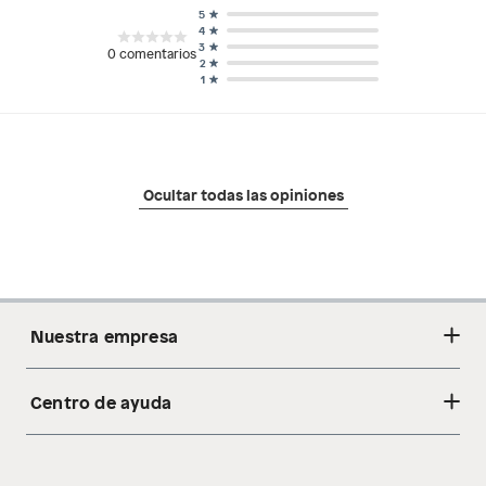
5
4
3
0
comentarios
2
1
Ocultar todas las opiniones
Nuestra empresa
Centro de ayuda
Acerca de nosotros
Sostenibilidad
Cambios y devoluciones