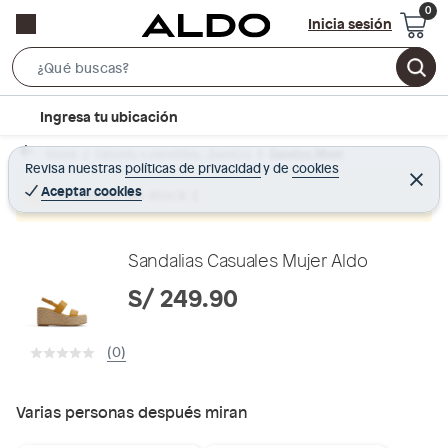
Inicia sesión
S
e
l
Ingresa tu ubicación
a
o
r
Home
Calzado y zapatillas - Zapatos
Zapatos Mujer
c
Revisa nuestras
políticas de privacidad
y
de
cookies
c
C
a
e
Aceptar cookies
Producto sin stock :(
h
r
t
r
B
a
i
r
a
o
Sandalias Casuales Mujer Aldo
r
n
S/ 249.90
-
i
(0)
c
o
n
Varias personas después miran