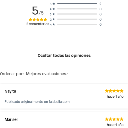
2
5
5
0
4
/5
0
3
0
2
2
comentarios
0
1
Ocultar todas las opiniones
Ordenar por:
Mejores evaluaciones
Nayita
hace 1 año
Publicado originalmente en
falabella.com
Marisel
hace 1 año