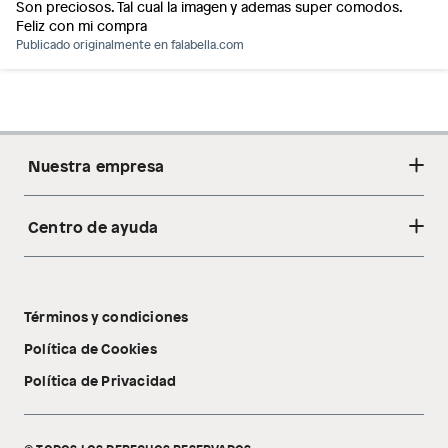
Son preciosos. Tal cual la imagen y ademas super comodos.
Feliz con mi compra
Publicado originalmente en
falabella.com
Nuestra empresa
Centro de ayuda
Acerca de nosotros
Sostenibilidad
Cambios y devoluciones
Tiendas
Términos y condiciones
Libro de reclamaciones
Tecnología Pillow Walk
Política de Cookies
Política de Privacidad