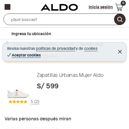
Inicia sesión
S
e
l
Ingresa tu ubicación
a
o
r
Home
Calzado y zapatillas - Zapatillas
Zapatillas Mujer
c
Revisa nuestras
políticas de privacidad
y
de
cookies
c
C
a
e
Aceptar cookies
Producto sin stock :(
h
r
t
r
B
a
i
r
a
o
Zapatillas Urbanas Mujer Aldo
r
n
S/ 599
-
i
5 (2)
c
o
n
Varias personas después miran