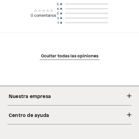
5
4
3
0
comentarios
2
1
Ocultar todas las opiniones
Nuestra empresa
Centro de ayuda
Acerca de nosotros
Sostenibilidad
Cambios y devoluciones