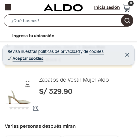
Inicia sesión
S
e
l
Ingresa tu ubicación
a
o
r
Home
Calzado y zapatillas - Zapatos
Zapatos Mujer
c
Revisa nuestras
políticas de privacidad
y
de
cookies
c
C
a
e
Aceptar cookies
Producto sin stock :(
h
r
t
r
B
a
i
r
a
o
Zapatos de Vestir Mujer Aldo
r
n
S/ 329.90
-
i
(0)
c
o
n
Varias personas después miran